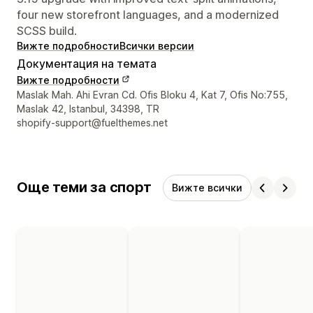
four new storefront languages, and a modernized
SCSS build.
Вижте подробности
Всички версии
Документация на темата
Вижте подробности
Данни за връзка с дизайнера
Maslak Mah. Ahi Evran Cd. Ofis Bloku 4, Kat 7, Ofis No:755,
Maslak 42, Istanbul, 34398, TR
shopify-support@fuelthemes.net
Още теми за спорт
Вижте всички