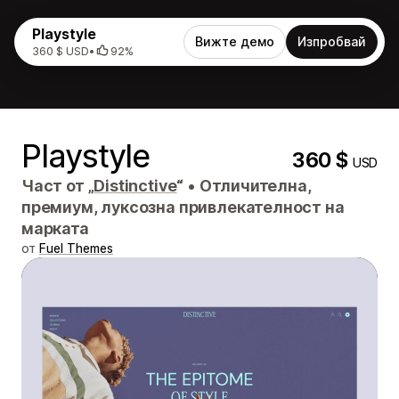
Playstyle
Вижте демо
Изпробвай
360 $ USD
•
92%
Playstyle
360 $
USD
Част от „
Distinctive
“
•
Отличителна,
премиум, луксозна привлекателност на
марката
от
Fuel Themes