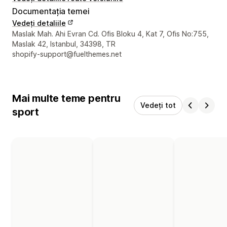
Documentația temei
Vedeți detaliile
Detaliile de contact ale designerului
Maslak Mah. Ahi Evran Cd. Ofis Bloku 4, Kat 7, Ofis No:755,
Maslak 42, Istanbul, 34398, TR
shopify-support@fuelthemes.net
Mai multe teme pentru
Vedeți tot
sport