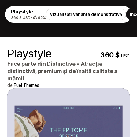
Playstyle
Vizualizați varianta demonstrativă
Înc
360 $ USD
•
92%
Playstyle
360 $
USD
Face parte din
Distinctive
•
Atracție
distinctivă, premium și de înaltă calitate a
mărcii
de
Fuel Themes