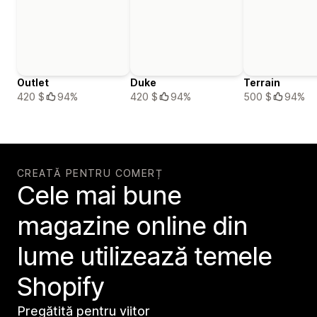
Outlet
Duke
Terrain
420 $
94%
420 $
94%
500 $
94%
CREATĂ PENTRU COMERȚ
Cele mai bune
magazine online din
lume utilizează temele
Shopify
Pregătită pentru viitor