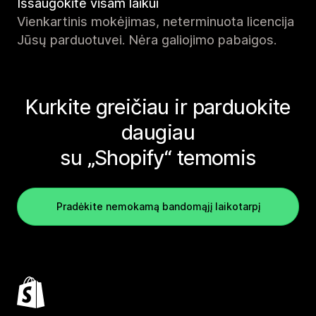
Išsaugokite visam laikui
Vienkartinis mokėjimas, neterminuota licencija
Jūsų parduotuvei. Nėra galiojimo pabaigos.
Kurkite greičiau ir parduokite
daugiau
su „Shopify“ temomis
Pradėkite nemokamą bandomąjį laikotarpį