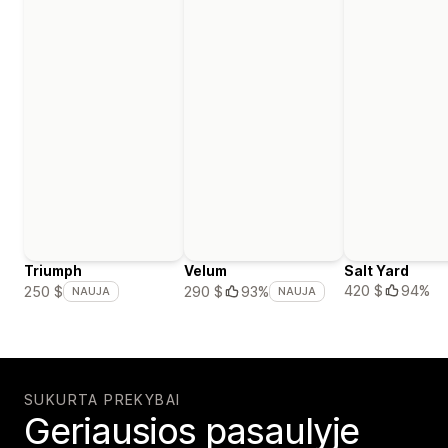
Triumph
Velum
Salt Yard
420 $
94%
250 $
290 $
93%
NAUJA
NAUJA
SUKURTA PREKYBAI
Geriausios pasaulyje