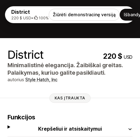
District
Žiūrėti demonstracinę versiją
Išbandy
220 $ USD
•
100%
District
220 $
USD
Minimalistinė elegancija. Žaibiškai greitas.
Palaikymas, kuriuo galite pasikliauti.
autorius
Style Hatch, Inc
KAS ĮTRAUKTA
Funkcijos
Krepšeliui ir atsiskaitymui