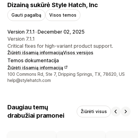
Dizainą sukūrė Style Hatch, Inc
Gauti pagalbą
Visos temos
Version 7.1.1
•
December 02, 2025
Version 7.1.1
Critical fixes for high-variant product support.
Žiūrėti išsamią informaciją
Visos versijos
Temos dokumentacija
Žiūrėti išsamią informaciją
Kūrėjo kontaktiniai duomenys
100 Commons Rd, Ste 7, Dripping Springs, TX, 78620, US
help@stylehatch.com
Daugiau temų
Žiūrėti visus
drabužiai pramonei