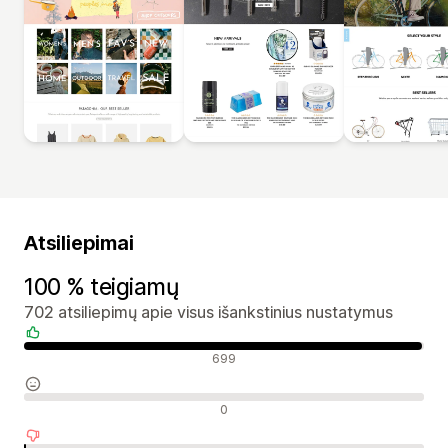
Atsiliepimai
100 % teigiamų
702 atsiliepimų apie visus išankstinius nustatymus
Teigiami atsiliepimai
699
Neutralūs atsiliepimai
0