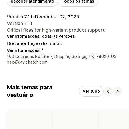
Receber atendimento
Todos os temas
Version 7.1.1
•
December 02, 2025
Version 7.1.1
Critical fixes for high-variant product support.
Ver informações
Todas as versões
Documentação de temas
Ver informações
Informações de contato do designer
100 Commons Rd, Ste 7, Dripping Springs, TX, 78620, US
help@stylehatch.com
Mais temas para
Ver tudo
vestuário