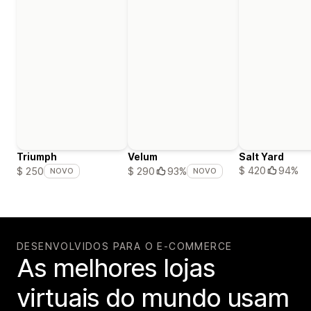
Triumph
Velum
Salt Yard
$ 420
94%
$ 250
$ 290
93%
NOVO
NOVO
DESENVOLVIDOS PARA O E-COMMERCE
As melhores lojas
virtuais do mundo usam