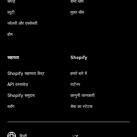
कपड़े
सभी थीम
ब्यूटी
मुफ़्त थीम
ज्वेलरी और एक्सेसरी
होम
सहायता
Shopify
Shopify सहायता केंद्र
हमारे बारे में
API दस्तावेज़
पार्टनर
Shopify समुदाय
कानूनी जानकारी
ब्लॉग
सेवा का स्टेटस