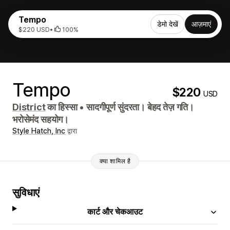
Tempo
डेमो देखें
आज़माएं
$220 USD
•
100%
Tempo
$220
USD
District
का हिस्सा
•
सादगीपूर्ण सुंदरता। बेहद तेज़ गति।
भरोसेमंद सहयोग।
Style Hatch, Inc
द्वारा
क्या शामिल है
सुविधाएं
कार्ट और चेकआउट