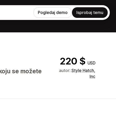
Pogledaj demo
Isprobaj temu
220 $
USD
 koju se možete
autor:
Style Hatch,
Inc