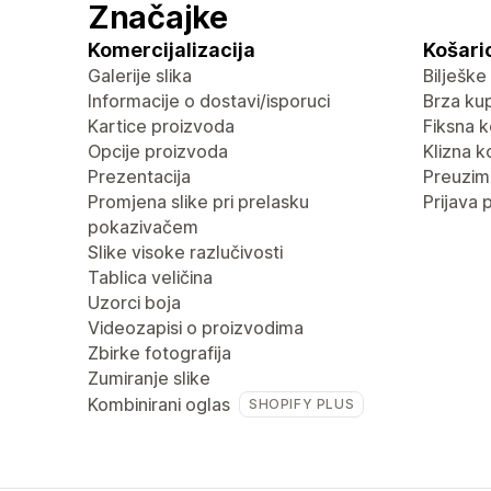
Značajke
Komercijalizacija
Košaric
Galerije slika
Bilješke
Informacije o dostavi/isporuci
Brza ku
Kartice proizvoda
Fiksna k
Opcije proizvoda
Klizna k
Prezentacija
Preuzima
Promjena slike pri prelasku
Prijava 
pokazivačem
Slike visoke razlučivosti
Tablica veličina
Uzorci boja
Videozapisi o proizvodima
Zbirke fotografija
Zumiranje slike
Kombinirani oglas
SHOPIFY PLUS