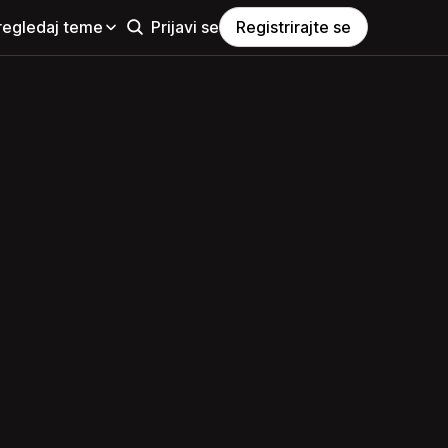
regledaj teme
Prijavi se
Registrirajte se