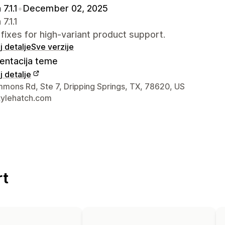
7.1.1
•
December 02, 2025
7.1.1
l fixes for high-variant product support.
 detalje
Sve verzije
ntacija teme
 detalje
a kontakt dizajnera
mons Rd, Ste 7, Dripping Springs, TX, 78620, US
ylehatch.com
rt