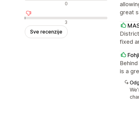
Neutralne recenzije
0
allowin
great s
Negativne recenzije
3
MAS
Sve recenzije
Distric
fixed a
Fohj
Behind 
is a gr
Odg
We'
chan