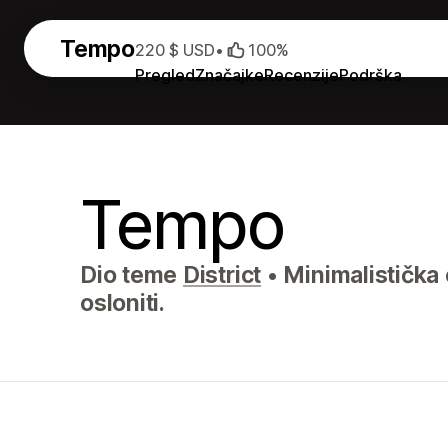
Tempo
220 $ USD
•
100%
Pregled
Značajke
Recenzije
Podrška
Tempo
Dio teme
District
•
Minimalistička 
osloniti.