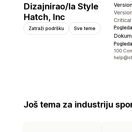
Dizajnirao/la Style
Version 
Version 
Hatch, Inc
Critica
Pogledaj
Zatraži podršku
Sve teme
Dokume
Pogledaj
Podaci z
100 Com
help@st
Još tema za industriju spo