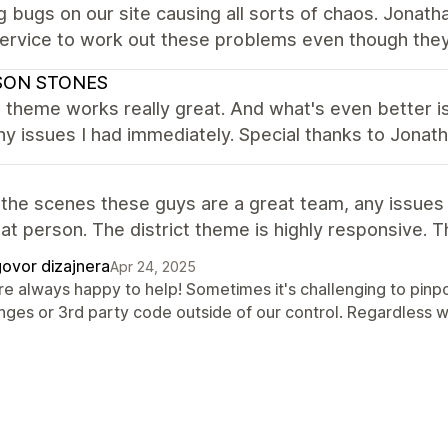
g bugs on our site causing all sorts of chaos. Jon
ervice to work out these problems even though they 
ON STONES
t theme works really great. And what's even better i
ny issues I had immediately. Special thanks to Jonat
i
the scenes these guys are a great team, any issues t
eat person. The district theme is highly responsive. 
ovor dizajnera
Apr 24, 2025
re always happy to help! Sometimes it's challenging to pin
ges or 3rd party code outside of our control. Regardless we'