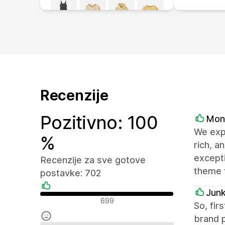
Recenzije
Pozitivno: 100
Mon
We expl
%
rich, 
excepti
Recenzije za sve gotove
theme f
postavke: 702
Jun
Pozitivne recenzije
699
So, fir
brand p