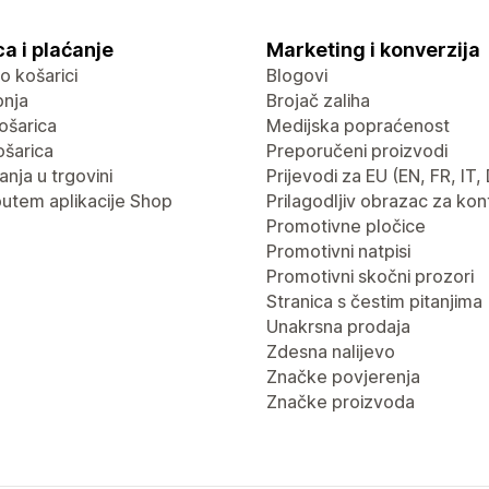
a i plaćanje
Marketing i konverzija
 o košarici
Blogovi
pnja
Brojač zaliha
ošarica
Medijska popraćenost
ošarica
Preporučeni proizvodi
nja u trgovini
Prijevodi za EU (EN, FR, IT,
putem aplikacije Shop
Prilagodljiv obrazac za kon
Promotivne pločice
Promotivni natpisi
Promotivni skočni prozori
Stranica s čestim pitanjima
Unakrsna prodaja
Zdesna nalijevo
Značke povjerenja
Značke proizvoda