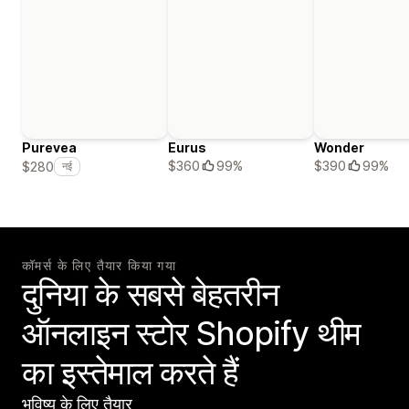
Purevea
Eurus
Wonder
$360
99%
$390
99%
$280
नई
कॉमर्स के लिए तैयार किया गया
दुनिया के सबसे बेहतरीन
ऑनलाइन स्टोर Shopify थीम
का इस्तेमाल करते हैं
भविष्य के लिए तैयार