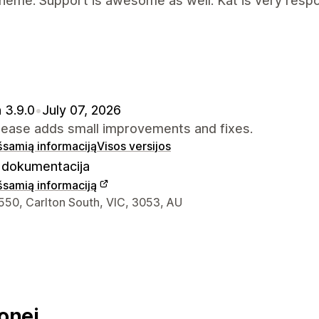
heme. Support is awesome as well. Kat is very respo
 3.9.0
•
July 07, 2026
elease adds small improvements and fixes.
išsamią informaciją
Visos versijos
dokumentacija
išsamią informaciją
ontaktiniai duomenys
550, Carlton South, VIC, 3053, AU
onei