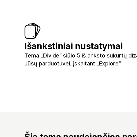
Išankstiniai nustatymai
Tema „Divide“ siūlo 5 iš anksto sukurtų diz
Jūsų parduotuvei, įskaitant „Explore“
Šią temą naudojančios pa