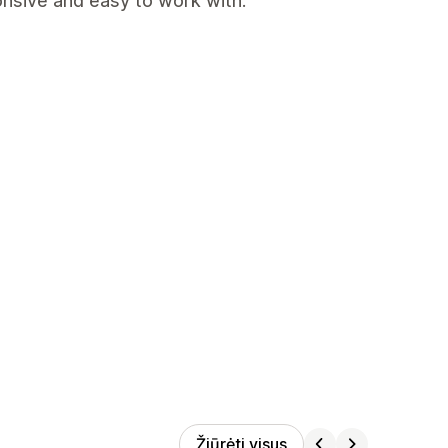
nsive and easy to work with.
Žiūrėti visus