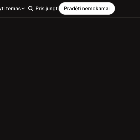
yti temas
Prisijungti
Pradėti nemokamai