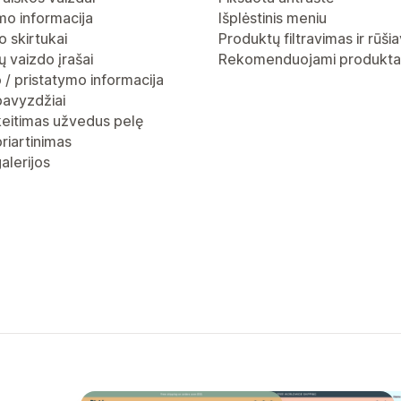
mo informacija
Išplėstinis meniu
 skirtukai
Produktų filtravimas ir rūši
 vaizdo įrašai
Rekomenduojami produkta
 / pristatymo informacija
pavyzdžiai
keitimas užvedus pelę
riartinimas
alerijos