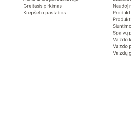
Greitasis pirkimas
Naudoji
Krepšelio pastabos
Produkto
Produktų
Siuntimo
Spalvų 
Vaizdo 
Vaizdo p
Vaizdų g