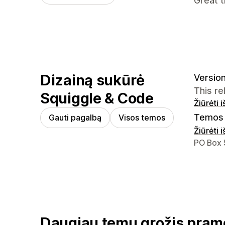
Great t
Dizainą sukūrė
Version
This r
Squiggle & Code
Žiūrėti 
Temos 
Gauti pagalbą
Visos temos
Žiūrėti 
Kūrėjo k
PO Box 
Daugiau temų grožis pram