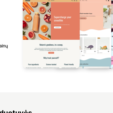
ainų
rduotuvės