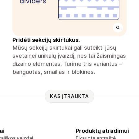
Pridėti sekcijų skirtukus.
Mūsų sekcijų skirtukai gali suteikti jūsų
svetainei unikalų įvaizdį, nes tai žaismingas
dizaino elementas. Turime tris variantus –
banguotas, smailias ir blokines.
KAS ĮTRAUKTA
ai
Produktų atradimui
raiškos vaizdai
Fiksuota antraštė