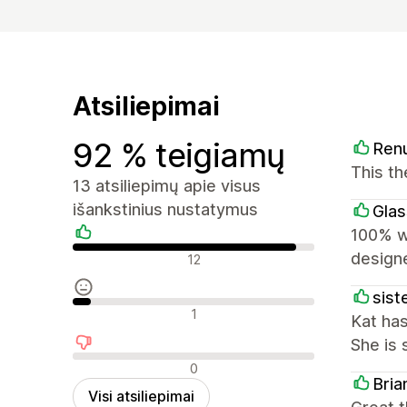
Atsiliepimai
92 % teigiamų
Ren
This th
13 atsiliepimų apie visus
išankstinius nustatymus
Glas
100% wo
Teigiami atsiliepimai
design
12
siste
Neutralūs atsiliepimai
1
Kat has
She is 
Neigiami atsiliepimai
0
Bri
Visi atsiliepimai