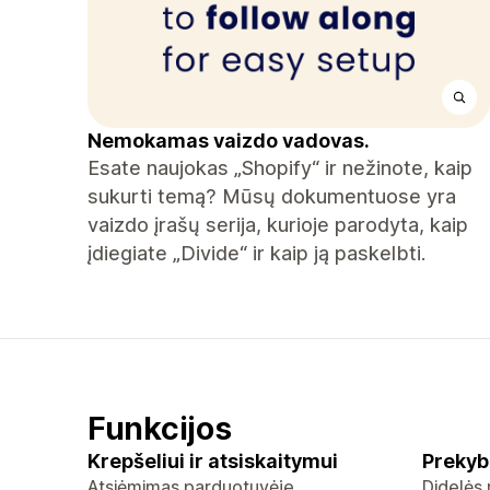
Nemokamas vaizdo vadovas.
Esate naujokas „Shopify“ ir nežinote, kaip
sukurti temą? Mūsų dokumentuose yra
vaizdo įrašų serija, kurioje parodyta, kaip
įdiegiate „Divide“ ir kaip ją paskelbti.
Funkcijos
Krepšeliui ir atsiskaitymui
Prekyb
Atsiėmimas parduotuvėje
Didelės 