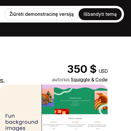
Žiūrėti demonstracinę versiją
Išbandyti temą
350 $
USD
s.
autorius
Squiggle & Code