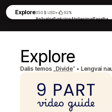
Explore
350 $ USD
•
92%
Apžvalga
Funkcijos
Atsiliepimai
Pagalba
Explore
Dalis temos „
Divide
“
•
Lengvai na