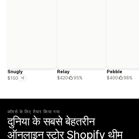
Snugly
Relay
Pebble
$420
95%
$400
98%
$150
नई
कॉमर्स के लिए तैयार किया गया
दुनिया के सबसे बेहतरीन
ऑनलाइन स्टोर Shopify थीम