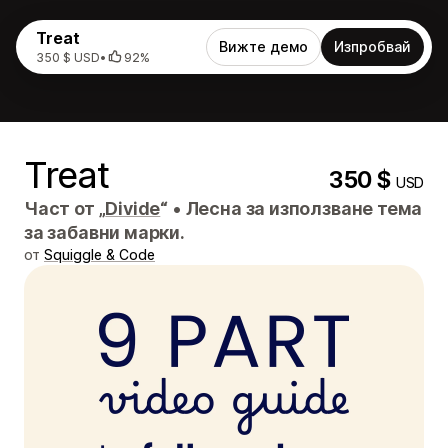
Treat
Вижте демо
Изпробвай
350 $ USD
•
92%
Treat
350 $
USD
Част от „
Divide
“
•
Лесна за използване тема
за забавни марки.
от
Squiggle & Code