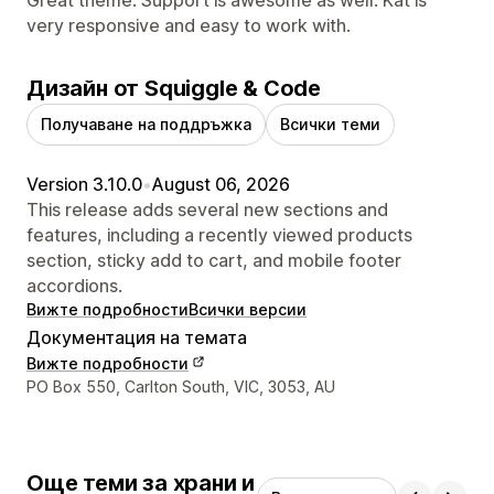
very responsive and easy to work with.
Дизайн от Squiggle & Code
Получаване на поддръжка
Всички теми
Version 3.10.0
•
August 06, 2026
This release adds several new sections and
features, including a recently viewed products
section, sticky add to cart, and mobile footer
accordions.
Вижте подробности
Всички версии
Документация на темата
Вижте подробности
Данни за връзка с дизайнера
PO Box 550, Carlton South, VIC, 3053, AU
Още теми за храни и