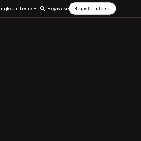
regledaj teme
Prijavi se
Registrirajte se