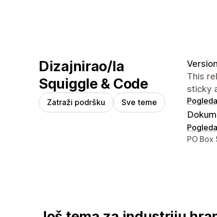
Dizajnirao/la
Version
This re
Squiggle & Code
sticky 
Pogledaj
Zatraži podršku
Sve teme
Dokume
Pogledaj
Podaci z
PO Box 
Još tema za industriju hran