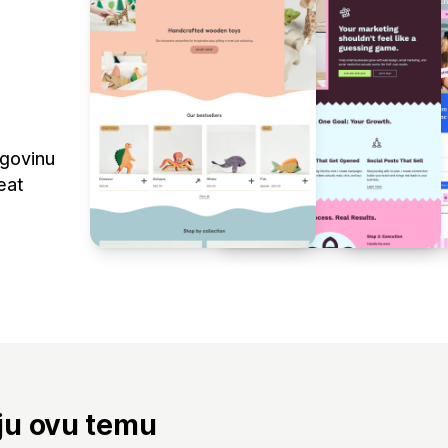
rgovinu
eat
aju ovu temu