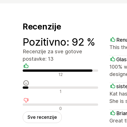
Recenzije
Pozitivno: 92 %
Ren
This th
Recenzije za sve gotove
postavke: 13
Glas
100% wo
Pozitivne recenzije
design
12
siste
Neutralne recenzije
1
Kat has
She is 
Negativne recenzije
0
Bri
Sve recenzije
Great t