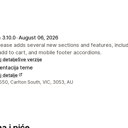
 3.10.0
•
August 06, 2026
lease adds several new sections and features, inclu
add to cart, and mobile footer accordions.
 detalje
Sve verzije
ntacija teme
 detalje
a kontakt dizajnera
550, Carlton South, VIC, 3053, AU
a i piće