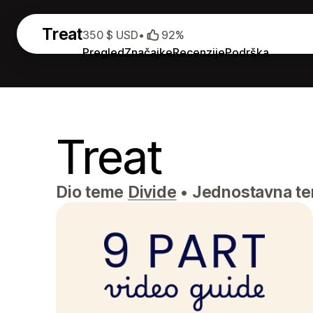
Treat
350 $ USD
•
92%
Pregled
Značajke
Recenzije
Podrška
Treat
Dio teme
Divide
•
Jednostavna tem