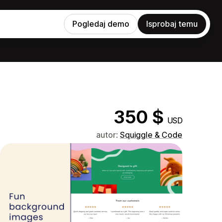
Pogledaj demo
Isprobaj temu
350 $
USD
autor:
Squiggle & Code