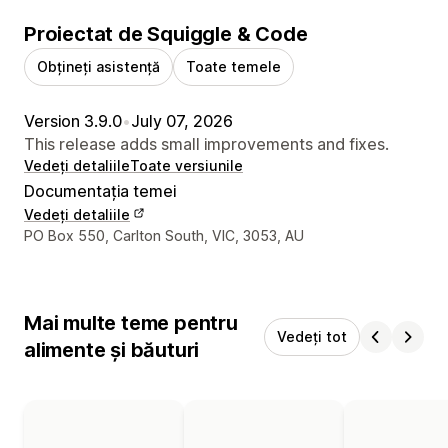
Proiectat de Squiggle & Code
Obțineți asistență
Toate temele
Version 3.9.0
•
July 07, 2026
This release adds small improvements and fixes.
Vedeți detaliile
Toate versiunile
Documentația temei
Vedeți detaliile
Detaliile de contact ale designerului
PO Box 550, Carlton South, VIC, 3053, AU
Mai multe teme pentru
Vedeți tot
alimente și băuturi