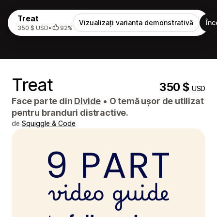
Treat
Vizualizați varianta demonstrativă
Înc
350 $ USD
•
92%
Treat
350 $
USD
Face parte din
Divide
•
O temă ușor de utilizat
pentru branduri distractive.
de
Squiggle & Code