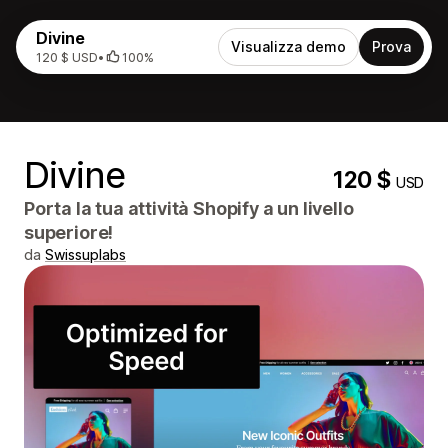
Divine
Visualizza demo
Prova
120 $ USD
•
100%
Divine
120 $
USD
Porta la tua attività Shopify a un livello
superiore!
da
Swissuplabs