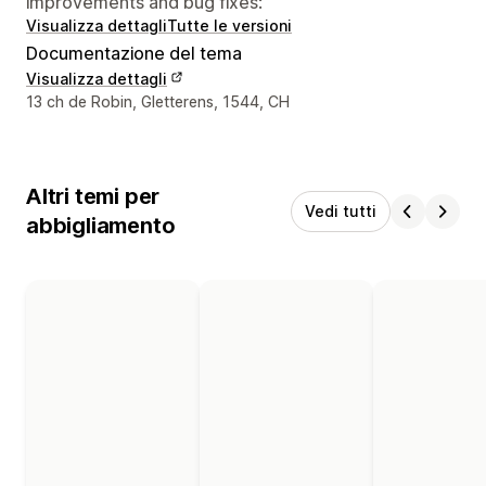
improvements and bug fixes:
Visualizza dettagli
Tutte le versioni
Documentazione del tema
Visualizza dettagli
Recapiti del designer
13 ch de Robin, Gletterens, 1544, CH
Altri temi per
Vedi tutti
abbigliamento