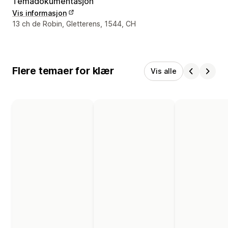
Temadokumentasjon
Vis informasjon
Designerens kontaktinfo
13 ch de Robin, Gletterens, 1544, CH
Flere temaer for klær
Vis alle