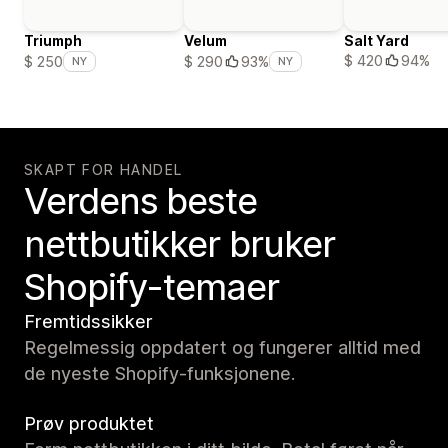
Triumph
Velum
Salt Yard
$ 420
94%
$ 250
$ 290
93%
NY
NY
SKAPT FOR HANDEL
Verdens beste
nettbutikker bruker
Shopify-temaer
Fremtidssikker
Regelmessig oppdatert og fungerer alltid med
de nyeste Shopify-funksjonene.
Prøv produktet