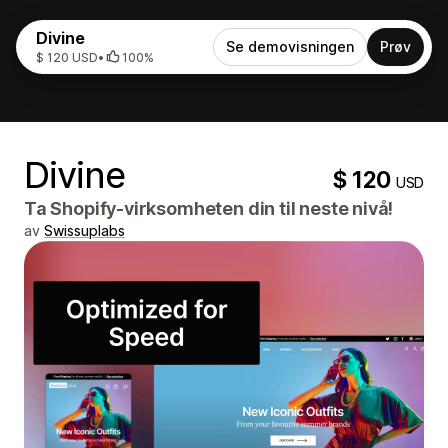
Divine
Se demovisningen
Prøv
$ 120 USD
•
100%
Divine
$ 120
USD
Ta Shopify-virksomheten din til neste nivå!
av
Swissuplabs