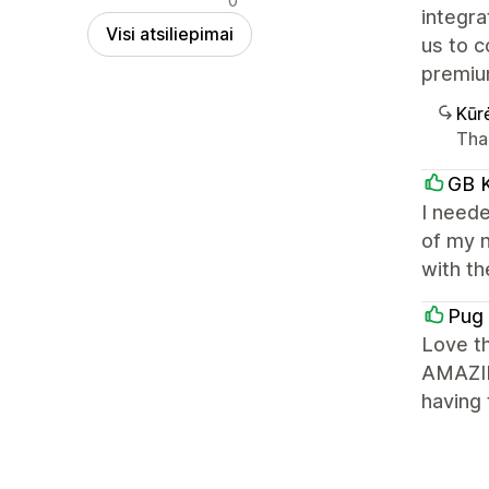
0
integra
Visi atsiliepimai
us to c
premiu
Kūr
Tha
GB K
I need
of my 
with t
Pug 
Love t
AMAZIN
having 