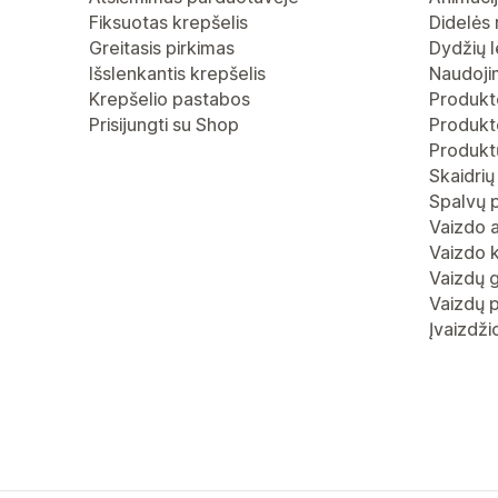
Fiksuotas krepšelis
Didelės 
Greitasis pirkimas
Dydžių l
Išslenkantis krepšelis
Naudoji
Krepšelio pastabos
Produkt
Prisijungti su Shop
Produkto
Produktų
Skaidrių
Spalvų 
Vaizdo 
Vaizdo 
Vaizdų g
Vaizdų p
Įvaizdž