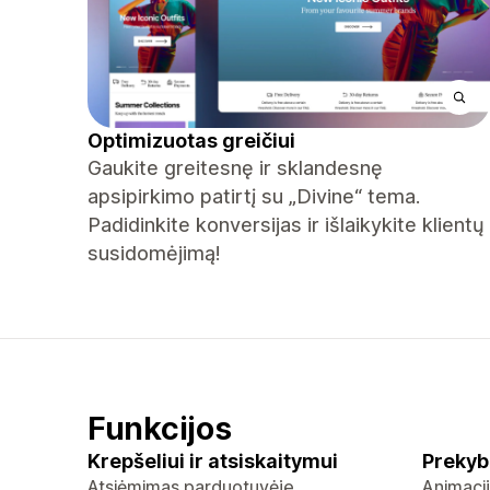
Optimizuotas greičiui
Gaukite greitesnę ir sklandesnę
apsipirkimo patirtį su „Divine“ tema.
Padidinkite konversijas ir išlaikykite klientų
susidomėjimą!
Funkcijos
Krepšeliui ir atsiskaitymui
Prekyb
Atsiėmimas parduotuvėje
Animaci