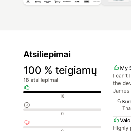
Atsiliepimai
100 % teigiamų
My 
I can't
18 atsiliepimai
the dev
James 
Teigiami atsiliepimai
18
Kūr
Tha
Neutralūs atsiliepimai
0
Valo
Highly
Neigiami atsiliepimai