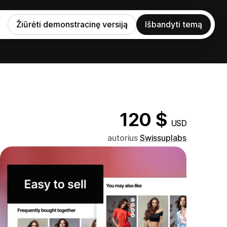
Žiūrėti demonstracinę versiją
Išbandyti temą
120 $
USD
autorius
Swissuplabs