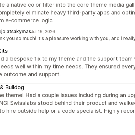
te a native color filter into the core theme media gal
ompletely eliminate heavy third-party apps and opt
m e-commerce logic.
ėjo atsakymas
Jul 16, 2026
nk you so much! It's a pleasure working with you, and I rea
its
ed a bespoke fix to my theme and the support team 
needs well within my time needs. They ensured every
he outcome and support.
& Bulldog
he theme! Had a couple issues including during an
G! Swisslabs stood behind their product and walked
to hire outside help or a code specialist. Highly re