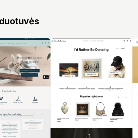
rduotuvės