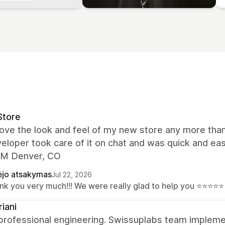
Store
 love the look and feel of my new store any more tha
eloper took care of it on chat and was quick and ea
M Denver, CO
ėjo atsakymas
Jul 22, 2026
nk you very much!!! We were really glad to help you ⭐⭐⭐⭐⭐
riani
 professional engineering. Swissuplabs team implem