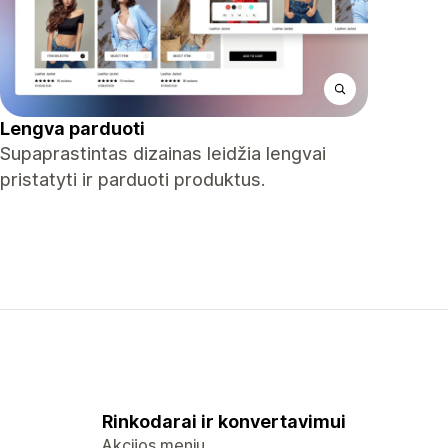
Lengva parduoti
Supaprastintas dizainas leidžia lengvai
pristatyti ir parduoti produktus.
Rinkodarai ir konvertavimui
Akcijos meniu