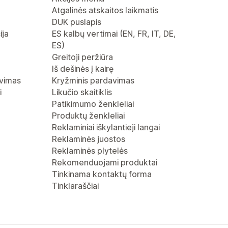
Atgalinės atskaitos laikmatis
DUK puslapis
ija
ES kalbų vertimai (EN, FR, IT, DE,
ES)
Greitoji peržiūra
Iš dešinės į kairę
avimas
Kryžminis pardavimas
i
Likučio skaitiklis
Patikimumo ženkleliai
Produktų ženkleliai
Reklaminiai iškylantieji langai
Reklaminės juostos
Reklaminės plytelės
Rekomenduojami produktai
Tinkinama kontaktų forma
Tinklaraščiai