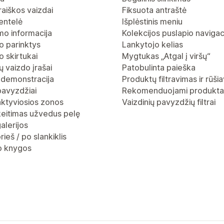
raiškos vaizdai
Fiksuota antraštė
entelė
Išplėstinis meniu
mo informacija
Kolekcijos puslapio navigac
o parinktys
Lankytojo kelias
 skirtukai
Mygtukas „Atgal į viršų“
 vaizdo įrašai
Patobulinta paieška
 demonstracija
Produktų filtravimas ir rūši
pavyzdžiai
Rekomenduojami produkta
aktyviosios zonos
Vaizdinių pavyzdžių filtrai
keitimas užvedus pelę
alerijos
rieš / po slankiklis
io knygos