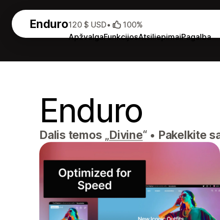
Enduro
120 $ USD
•
100%
Apžvalga
Funkcijos
Atsiliepimai
Pagalba
Enduro
Dalis temos „
Divine
“
•
Pakelkite sa