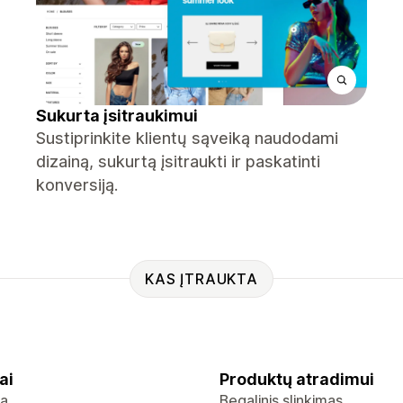
Sukurta įsitraukimui
Sustiprinkite klientų sąveiką naudodami
dizainą, sukurtą įsitraukti ir paskatinti
konversiją.
KAS ĮTRAUKTA
ai
Produktų atradimui
ja
Begalinis slinkimas