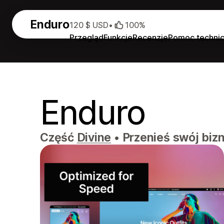
Enduro
120 $ USD
•
100%
Przegląd
Funkcje
Recenzje
Pomoc techni
Enduro
Część
Divine
•
Przenieś swój biz