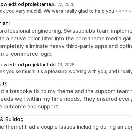
owiedź od projektanta
Jul 22, 2026
nk you very much!!! We were really glad to help you ⭐⭐⭐⭐⭐
riani
 professional engineering. Swissuplabs team implem
te a native color filter into the core theme media gal
ompletely eliminate heavy third-party apps and opt
m e-commerce logic.
owiedź od projektanta
Jul 16, 2026
nk you so much! It's a pleasure working with you, and I rea
its
ed a bespoke fix to my theme and the support team 
needs well within my time needs. They ensured every
he outcome and support.
& Bulldog
he theme! Had a couple issues including during an