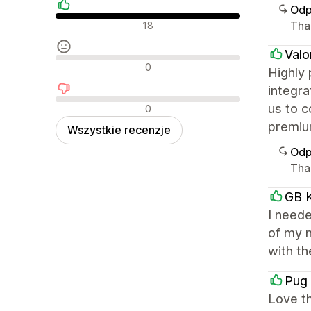
Odp
Pozytywne recenzje
Tha
18
Valo
Neutralne recenzje
0
Highly
integra
Negatywne recenzje
us to c
0
premiu
Wszystkie recenzje
Odp
Tha
GB K
I need
of my 
with t
Pug 
Love t