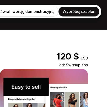
świetl wersję demonstracyjną
Wypróbuj szablon
120 $
USD
od:
Swissuplabs