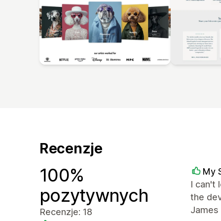
Recenzje
100%
My 
I can't
pozytywnych
the dev
James 
Recenzje: 18