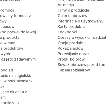
Animacja
promocji
Filmy o produkcie
rowalny formularz
Galerie obrazów
towy
Informacje o użytkowaniu
 zapasów
Karty produktu
a od prawej do lewej
Lookbooki
e produkty
Obrazy o wysokiej rozdzie
je w menu
Opcje produktu
aż produktów
Pokaz slajdów
owych
Przewijanie obrazu
z często zadawanymi
Próbki kolorów
mi
Suwak obrazów przed i po
podgląd
Tabela rozmiarów
nie na angielski,
i, włoski, niemiecki
ński
jące okienka z
jami
o odliczania