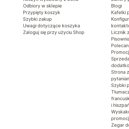
Odbiory w sklepie
Blogi
Przypięty koszyk
Kafelki 
Szybki zakup
Konfigu
Uwagi dotyczące koszyka
kontak
Zaloguj się przy użyciu Shop
Licznik
Pisowni
Polecan
Promoc
Sprzed
dodatk
Strona 
pytania
Szybki 
Tłumacze
francusk
i hiszpa
Wyskaku
promoc
Zegar d