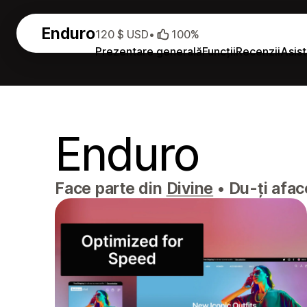
Enduro
120 $ USD
•
100%
Prezentare generală
Funcții
Recenzii
Asis
Enduro
Face parte din
Divine
•
Du-ți aface