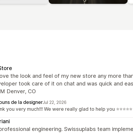
Store
 love the look and feel of my new store any more tha
eloper took care of it on chat and was quick and ea
M Denver, CO
puns de la designer
Jul 22, 2026
nk you very much!!! We were really glad to help you ⭐⭐⭐⭐⭐
riani
 professional engineering. Swissuplabs team implem