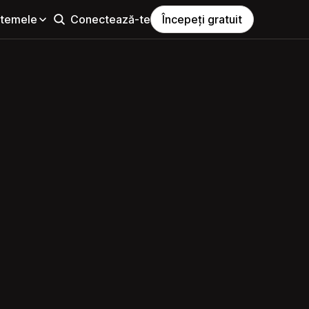
i temele
Conectează-te
Începeți gratuit