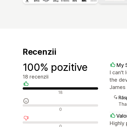
Recenzii
100% pozitive
My 
I can't
18 recenzii
the dev
James 
Recenzii pozitive
18
Răs
Tha
Recenzii neutre
0
Valo
Highly
Recenzii negative
0