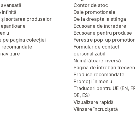
 avansată
Contor de stoc
infinită
Dale promoționale
a și sortarea produselor
De la dreapta la stânga
u eșantioane
Ecusoane de încredere
eniu
Ecusoane pentru produse
 pe pagina colecției
Ferestre pop-up promoțio
e recomandate
Formular de contact
 navigare
personalizabil
Numărătoare inversă
Pagina de întrebări frecve
Produse recomandate
Promoții în meniu
Traduceri pentru UE (EN, FR
DE, ES)
Vizualizare rapidă
Vânzare încrucișată