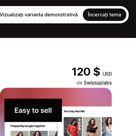
Vizualizați varianta demonstrativă
Încercați tema
120 $
USD
de
Swissuplabs