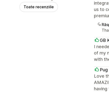
integra
Toate recenziile
us to c
premiu
Răs
Tha
GB K
I need
of my 
with t
Pug 
Love t
AMAZIN
having 