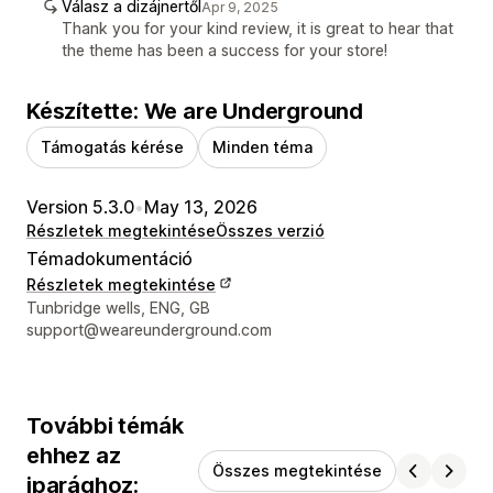
Válasz a dizájnertől
Apr 9, 2025
Thank you for your kind review, it is great to hear that
the theme has been a success for your store!
Készítette: We are Underground
Támogatás kérése
Minden téma
Version 5.3.0
•
May 13, 2026
Részletek megtekintése
Összes verzió
Témadokumentáció
Részletek megtekintése
Dizájner kapcsolattartási adatai
Tunbridge wells, ENG, GB
support@weareunderground.com
További témák
ehhez az
Összes megtekintése
iparághoz: