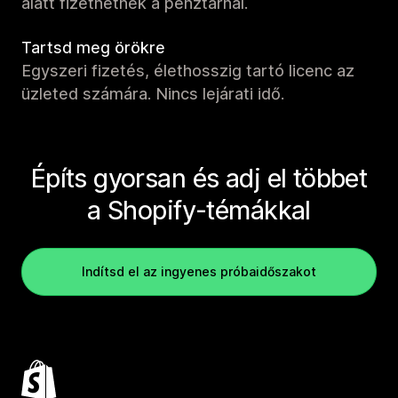
alatt fizethetnek a pénztárnál.
Tartsd meg örökre
Egyszeri fizetés, élethosszig tartó licenc az
üzleted számára. Nincs lejárati idő.
Építs gyorsan és adj el többet
a Shopify-témákkal
Indítsd el az ingyenes próbaidőszakot