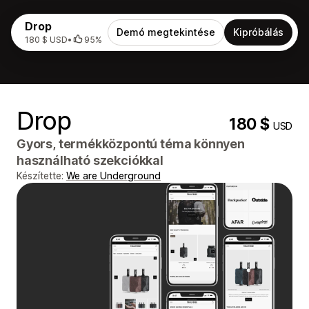
Drop
Demó megtekintése
Kipróbálás
180 $ USD
•
95%
Drop
180 $
USD
Gyors, termékközpontú téma könnyen
használható szekciókkal
Készítette:
We are Underground