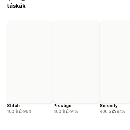
táskák
Stitch
Prestige
Serenity
100 $
96%
400 $
91%
400 $
94%