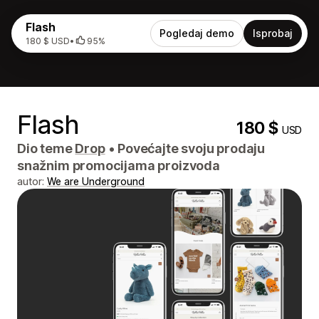
Flash
Pogledaj demo
Isprobaj
180 $ USD
•
95%
Flash
180 $
USD
Dio teme
Drop
•
Povećajte svoju prodaju
snažnim promocijama proizvoda
autor:
We are Underground