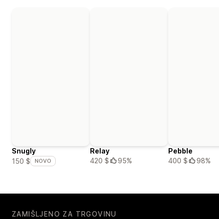
Snugly
Relay
Pebble
420 $
95%
400 $
98%
150 $
NOVO
ZAMIŠLJENO ZA TRGOVINU