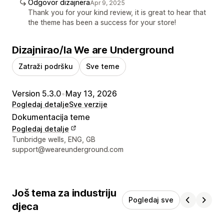
Odgovor dizajnera
Apr 9, 2025
Thank you for your kind review, it is great to hear that
the theme has been a success for your store!
Dizajnirao/la We are Underground
Zatraži podršku
Sve teme
Version 5.3.0
•
May 13, 2026
Pogledaj detalje
Sve verzije
Dokumentacija teme
Pogledaj detalje
Podaci za kontakt dizajnera
Tunbridge wells, ENG, GB
support@weareunderground.com
Još tema za industriju
Pogledaj sve
djeca