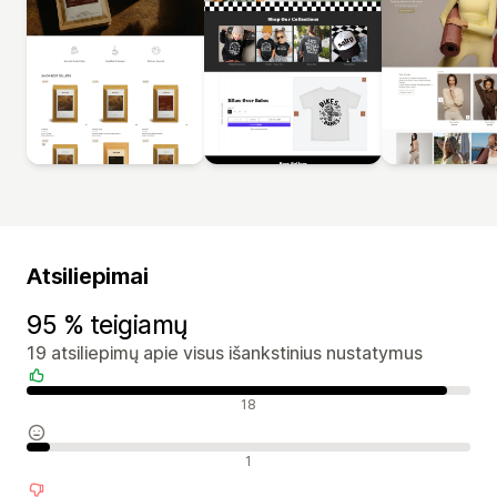
Atsiliepimai
95 % teigiamų
19 atsiliepimų apie visus išankstinius nustatymus
Teigiami atsiliepimai
18
Neutralūs atsiliepimai
1