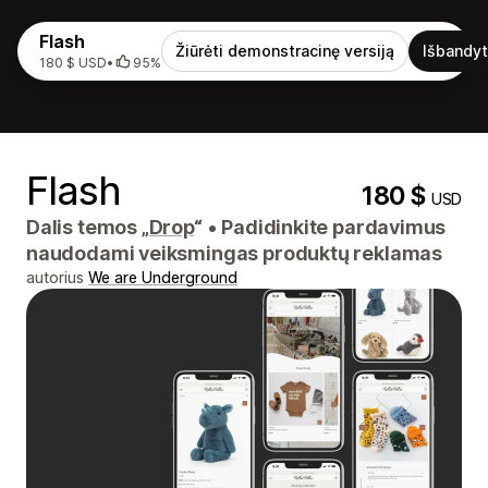
Flash
Žiūrėti demonstracinę versiją
Išbandyt
180 $ USD
•
95%
Flash
180 $
USD
Dalis temos „
Drop
“
•
Padidinkite pardavimus
naudodami veiksmingas produktų reklamas
autorius
We are Underground