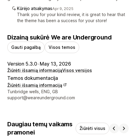
Kūrėjo atsakymas
Apr 9, 2025
Thank you for your kind review, it is great to hear that
the theme has been a success for your store!
Dizainą sukūrė We are Underground
Gauti pagalbą
Visos temos
Version 5.3.0
•
May 13, 2026
Žiūrėti išsamią informaciją
Visos versijos
Temos dokumentacija
Žiūrėti išsamią informaciją
Kūrėjo kontaktiniai duomenys
Tunbridge wells, ENG, GB
support@weareunderground.com
Daugiau temų vaikams
Žiūrėti visus
pramonei