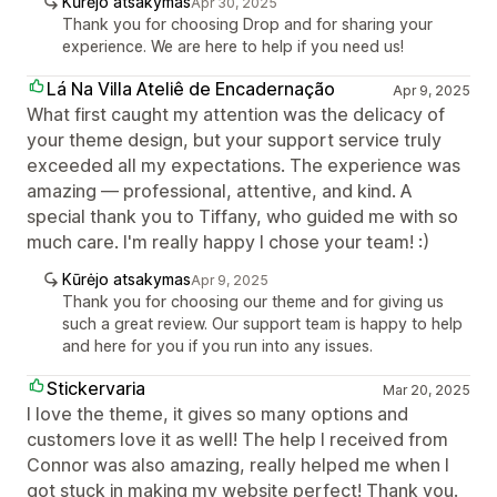
Kūrėjo atsakymas
Apr 30, 2025
Thank you for choosing Drop and for sharing your
experience. We are here to help if you need us!
Lá Na Villa Ateliê de Encadernação
Apr 9, 2025
What first caught my attention was the delicacy of
your theme design, but your support service truly
exceeded all my expectations. The experience was
amazing — professional, attentive, and kind. A
special thank you to Tiffany, who guided me with so
much care. I'm really happy I chose your team! :)
Kūrėjo atsakymas
Apr 9, 2025
Thank you for choosing our theme and for giving us
such a great review. Our support team is happy to help
and here for you if you run into any issues.
Stickervaria
Mar 20, 2025
I love the theme, it gives so many options and
customers love it as well! The help I received from
Connor was also amazing, really helped me when I
got stuck in making my website perfect! Thank you.