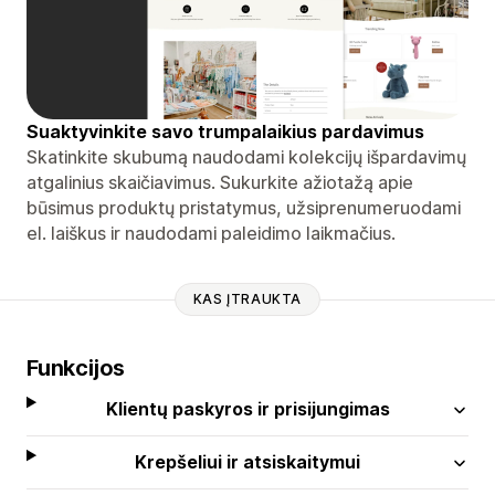
Suaktyvinkite savo trumpalaikius pardavimus
Skatinkite skubumą naudodami kolekcijų išpardavimų
atgalinius skaičiavimus. Sukurkite ažiotažą apie
būsimus produktų pristatymus, užsiprenumeruodami
el. laiškus ir naudodami paleidimo laikmačius.
KAS ĮTRAUKTA
Funkcijos
Klientų paskyros ir prisijungimas
Krepšeliui ir atsiskaitymui