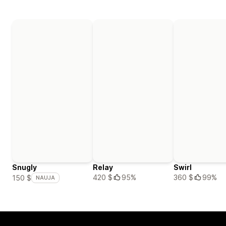
Snugly
Relay
Swirl
420 $
95%
360 $
99%
150 $
NAUJA