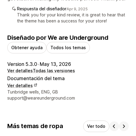
Respuesta del diseñador
Apr 9, 2025
Thank you for your kind review, it is great to hear that
the theme has been a success for your store!
Diseñado por We are Underground
Obtener ayuda
Todos los temas
Version 5.3.0
•
May 13, 2026
Ver detalles
Todas las versiones
Documentación del tema
Ver detalles
Detalles de contacto del diseñador
Tunbridge wells, ENG, GB
support@weareunderground.com
Más temas de ropa
Ver todo