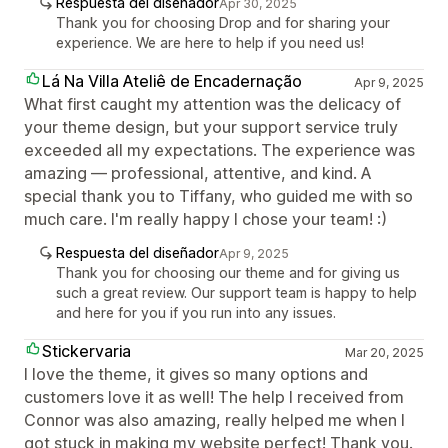
Respuesta del diseñador
Apr 30, 2025
Thank you for choosing Drop and for sharing your
experience. We are here to help if you need us!
Lá Na Villa Ateliê de Encadernação
Apr 9, 2025
What first caught my attention was the delicacy of
your theme design, but your support service truly
exceeded all my expectations. The experience was
amazing — professional, attentive, and kind. A
special thank you to Tiffany, who guided me with so
much care. I'm really happy I chose your team! :)
Respuesta del diseñador
Apr 9, 2025
Thank you for choosing our theme and for giving us
such a great review. Our support team is happy to help
and here for you if you run into any issues.
Stickervaria
Mar 20, 2025
I love the theme, it gives so many options and
customers love it as well! The help I received from
Connor was also amazing, really helped me when I
got stuck in making my website perfect! Thank you.