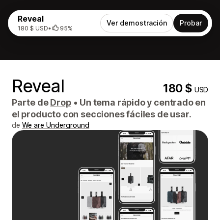
Reveal
Ver demostración
Probar
180 $ USD
•
95%
Reveal
180 $
USD
Parte de
Drop
•
Un tema rápido y centrado en
el producto con secciones fáciles de usar.
de
We are Underground