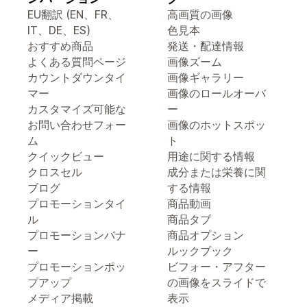
EU翻訳 (EN、FR、
高画質の画像
IT、DE、ES)
色見本
おすすめ商品
発送・配達情報
よくある質問ページ
画像ズーム
カウントダウンタイ
画像ギャラリー
マー
画像のロールオーバ
カスタマイズ可能な
ー
お問い合わせフォー
画像のホットスポッ
ム
ト
クイックビュー
用途に関する情報
クロスセル
成分または栄養に関
ブログ
する情報
プロモーションタイ
商品動画
ル
商品タブ
プロモーションバナ
商品オプション
ー
ルックブック
プロモーションポッ
ビフォー・アフター
プアップ
の画像をスライドで
メディア掲載
表示