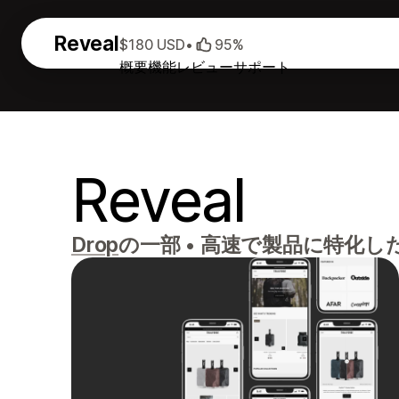
Reveal
$180 USD
•
95%
概要
機能
レビュー
サポート
Reveal
Drop
の一部
•
高速で製品に特化し