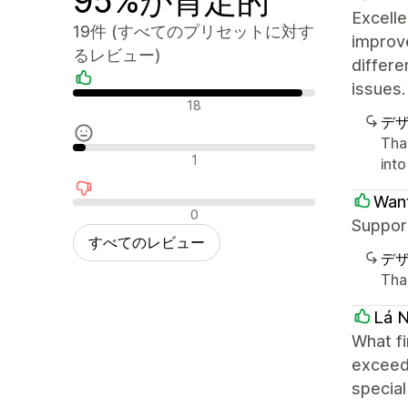
95%が肯定的
Excelle
19件 (すべてのプリセットに対す
improve
るレビュー)
differe
issues.
肯定的なレビュー
18
デ
Tha
中間的なレビュー
1
int
Want
否定的なレビュー
0
Suppor
すべてのレビュー
デ
Tha
Lá N
What fi
exceede
special