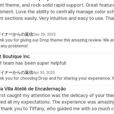
nt theme, and rock-solid rapid support. Great featur
ment. Love the ability to centrally manage color s
nt sections easily. Very intuitive and easy to use. Tha
ザイナーからの返信
Dec 29, 2025
nk you for giving our Drop theme this amazing review. We ar
o any problems!
 Boutique Inc.
t team has been super helpful!
ザイナーからの返信
Apr 30, 2025
nk you for choosing Drop and for sharing your experience. W
a Villa Ateliê de Encadernação
rst caught my attention was the delicacy of your the
d all my expectations. The experience was amazing 
 thank you to Tiffany, who guided me with so much ca