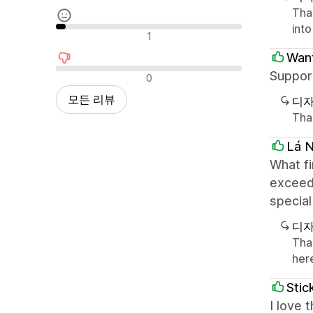
Tha
int
중립적인 리뷰
1
Want
부정적인 리뷰
Suppor
0
모든 리뷰
디자
Tha
Lá N
What fi
exceede
special
디자
Tha
here
Stic
I love 