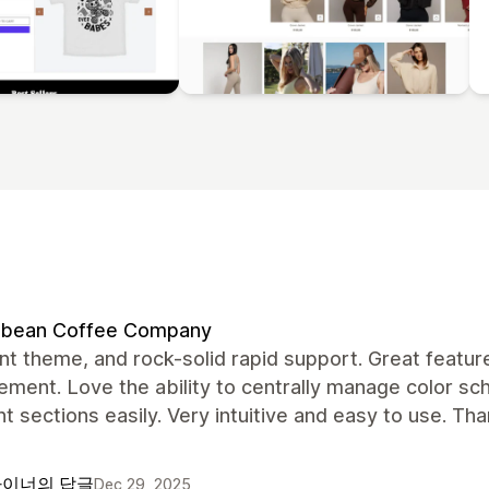
bean Coffee Company
nt theme, and rock-solid rapid support. Great featur
ment. Love the ability to centrally manage color s
nt sections easily. Very intuitive and easy to use. Tha
이너의 답글
Dec 29, 2025