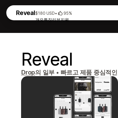
Reveal
$180 USD
•
95%
개요
특징
리뷰
지원
Reveal
Drop
의 일부
•
빠르고 제품 중심적인