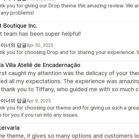
nk you for giving our Drop theme this amazing review. We ar
o any problems!
 Boutique Inc.
t team has been super helpful!
이너의 답글
Apr 30, 2025
nk you for choosing Drop and for sharing your experience. W
a Villa Ateliê de Encadernação
rst caught my attention was the delicacy of your the
d all my expectations. The experience was amazing 
 thank you to Tiffany, who guided me with so much ca
이너의 답글
Apr 9, 2025
nk you for choosing our theme and for giving us such a grea
 for you if you run into any issues.
kervaria
the theme, it gives so many options and customers lov