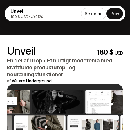
Unveil
Se demo
Prøv
180 $ USD
•
95%
Unveil
180 $
USD
En del af
Drop
•
Et hurtigt modetema med
kraftfulde produktdrop- og
nedtællingsfunktioner
af
We are Underground