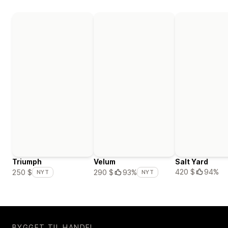
Triumph
Velum
Salt Yard
420 $
94%
250 $
290 $
93%
NYT
NYT
BYGGET TIL HANDEL