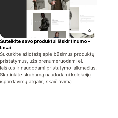
Suteikite savo produktui išskirtinumo –
lašai
Sukurkite ažiotažą apie būsimus produktų
pristatymus, užsiprenumeruodami el.
laiškus ir naudodami pristatymo laikmačius.
Skatinkite skubumą naudodami kolekcijų
išpardavimų atgalinį skaičiavimą.