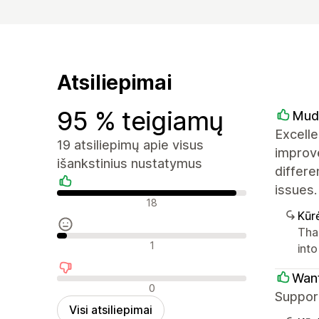
Atsiliepimai
95 % teigiamų
Mud
Excelle
19 atsiliepimų apie visus
improve
išankstinius nustatymus
differe
issues.
Teigiami atsiliepimai
18
Kūr
Tha
Neutralūs atsiliepimai
1
int
Want
Neigiami atsiliepimai
0
Suppor
Visi atsiliepimai