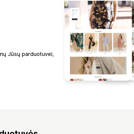
inų Jūsų parduotuvei,
rduotuvės