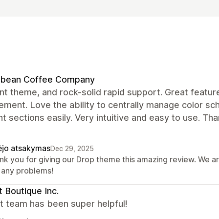
bean Coffee Company
nt theme, and rock-solid rapid support. Great featur
ment. Love the ability to centrally manage color s
nt sections easily. Very intuitive and easy to use. Tha
ėjo atsakymas
Dec 29, 2025
nk you for giving our Drop theme this amazing review. We ar
o any problems!
 Boutique Inc.
t team has been super helpful!