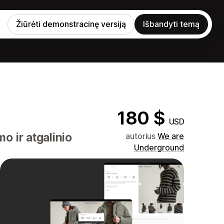
Žiūrėti demonstracinę versiją
Išbandyti temą
180 $
USD
 ir atgalinio
autorius
We are
Underground