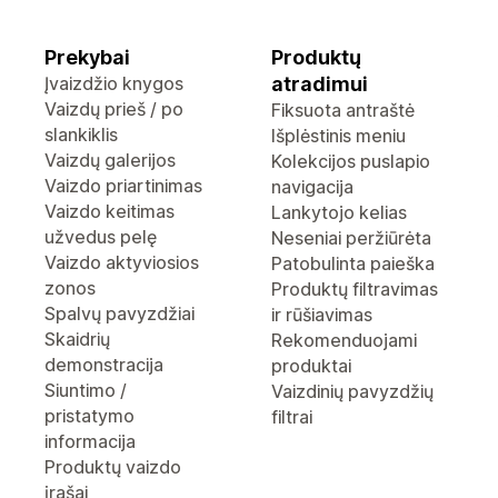
Prekybai
Produktų
Įvaizdžio knygos
atradimui
Vaizdų prieš / po
Fiksuota antraštė
slankiklis
Išplėstinis meniu
Vaizdų galerijos
Kolekcijos puslapio
Vaizdo priartinimas
navigacija
Vaizdo keitimas
Lankytojo kelias
užvedus pelę
Neseniai peržiūrėta
Vaizdo aktyviosios
Patobulinta paieška
zonos
Produktų filtravimas
Spalvų pavyzdžiai
ir rūšiavimas
Skaidrių
Rekomenduojami
demonstracija
produktai
Siuntimo /
Vaizdinių pavyzdžių
pristatymo
filtrai
informacija
Produktų vaizdo
įrašai