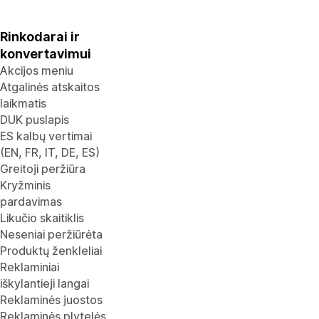
Rinkodarai ir
konvertavimui
Akcijos meniu
Atgalinės atskaitos
laikmatis
DUK puslapis
ES kalbų vertimai
(EN, FR, IT, DE, ES)
Greitoji peržiūra
Kryžminis
pardavimas
Likučio skaitiklis
Neseniai peržiūrėta
Produktų ženkleliai
Reklaminiai
iškylantieji langai
Reklaminės juostos
Reklaminės plytelės