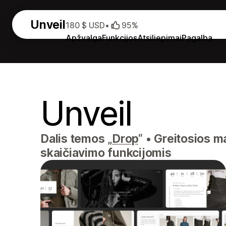
Unveil
180 $ USD
•
95%
Apžvalga
Funkcijos
Atsiliepimai
Pagalba
Unveil
Dalis temos „
Drop
“
•
Greitosios ma
skaičiavimo funkcijomis