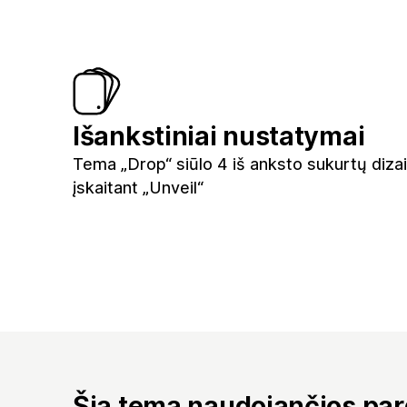
Išankstiniai nustatymai
Tema „Drop“ siūlo 4 iš anksto sukurtų diza
įskaitant „Unveil“
Šią temą naudojančios pa