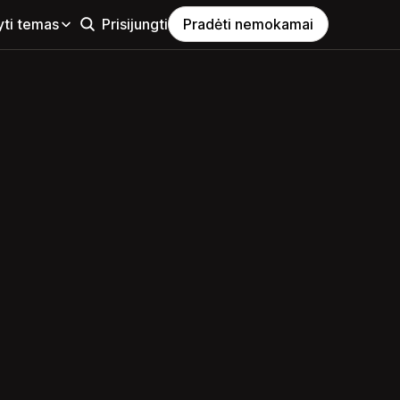
yti temas
Prisijungti
Pradėti nemokamai