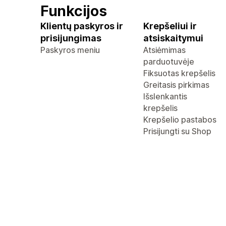
Funkcijos
Klientų paskyros ir
Krepšeliui ir
prisijungimas
atsiskaitymui
Paskyros meniu
Atsiėmimas
parduotuvėje
Fiksuotas krepšelis
Greitasis pirkimas
Išslenkantis
krepšelis
Krepšelio pastabos
Prisijungti su Shop