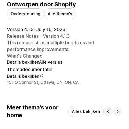
Ontworpen door Shopify
Ondersteuning
Alle thema's
Version 4.1.3
•
July 16, 2026
Release Notes - Version 4.1.3
This release ships multiple bug fixes and
performance improvements.
What's Changed
Details bekijken
Alle versies
Themadocumentatie
Details bekijken
Contactgegevens ontwerper
151 O’Connor St, Ottawa, ON, ON, CA
Meer thema's voor
Alles bekijken
home