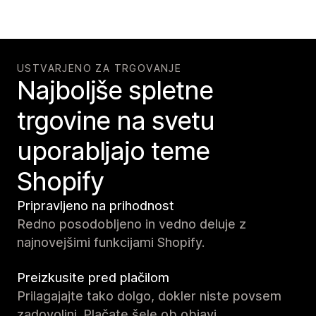
USTVARJENO ZA TRGOVANJE
Najboljše spletne
trgovine na svetu
uporabljajo teme
Shopify
Pripravljeno na prihodnost
Redno posodobljeno in vedno deluje z
najnovejšimi funkcijami Shopify.
Preizkusite pred plačilom
Prilagajajte tako dolgo, dokler niste povsem
zadovoljni. Plačate šele ob objavi.