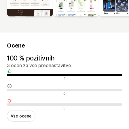
Ocene
100 % pozitivnih
3 ocen za vse prednastavitve
Pozitivne ocene
3
Nevtralne ocene
0
Negativne ocene
0
Vse ocene