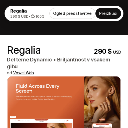
Regalia
Ogled predstavitve
Preizkusi
290 $ USD
•
100%
Regalia
290 $
USD
Del teme
Dynamic
•
Briljantnost v vsakem
gibu
od
Vowel Web