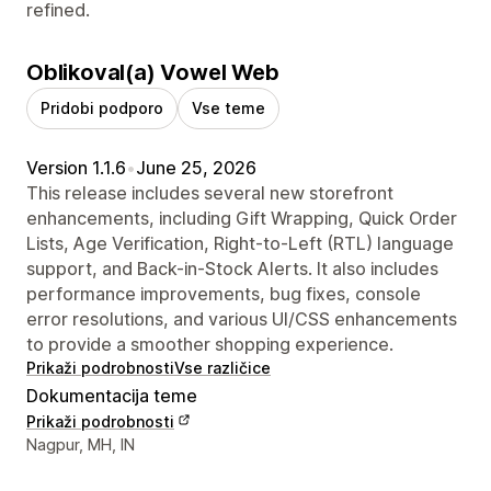
refined.
Oblikoval(a) Vowel Web
Pridobi podporo
Vse teme
Version 1.1.6
•
June 25, 2026
This release includes several new storefront
enhancements, including Gift Wrapping, Quick Order
Lists, Age Verification, Right-to-Left (RTL) language
support, and Back-in-Stock Alerts. It also includes
performance improvements, bug fixes, console
error resolutions, and various UI/CSS enhancements
to provide a smoother shopping experience.
Prikaži podrobnosti
Vse različice
Dokumentacija teme
Prikaži podrobnosti
Podatki za stik z oblikovalcem
Nagpur, MH, IN