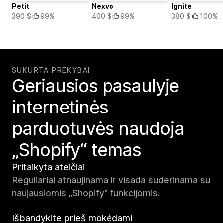
Petit
Nexvo
Ignite
390 $
99%
400 $
99%
380 $
100%
SUKURTA PREKYBAI
Geriausios pasaulyje
internetinės
parduotuvės naudoja
„Shopify“ temas
Pritaikyta ateičiai
Reguliariai atnaujinama ir visada suderinama su
naujausiomis „Shopify“ funkcijomis.
Išbandykite prieš mokėdami