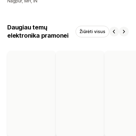
Kūrėjo kontaktiniai duomenys
Nagpur, MH, IN
Daugiau temų
Žiūrėti visus
elektronika pramonei