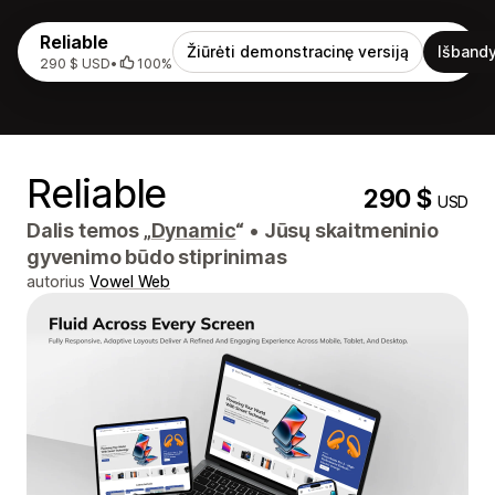
Reliable
Žiūrėti demonstracinę versiją
Išbandy
290 $ USD
•
100%
Reliable
290 $
USD
Dalis temos „
Dynamic
“
•
Jūsų skaitmeninio
gyvenimo būdo stiprinimas
autorius
Vowel Web