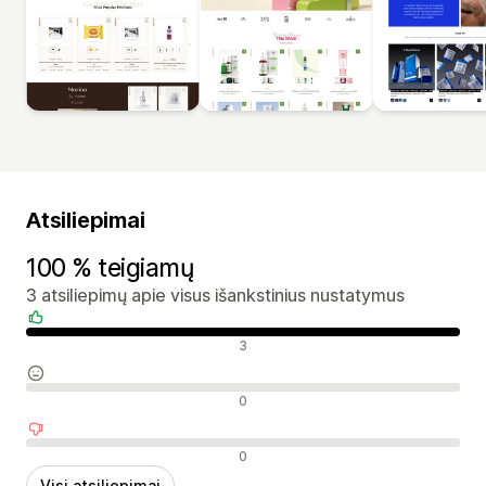
Atsiliepimai
100 % teigiamų
3 atsiliepimų apie visus išankstinius nustatymus
Teigiami atsiliepimai
3
Neutralūs atsiliepimai
0
Neigiami atsiliepimai
0
Visi atsiliepimai