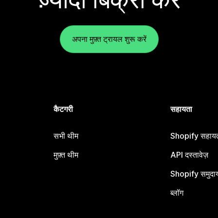
अपना मुफ़्त ट्रायल शुरू करें
कैटगरी
सहायता
सभी थीम
Shopify सहायता
मुफ़्त थीम
API दस्तावेज़
Shopify समुदा
ब्लॉग