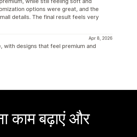
premium, while still feeling soft and
omization options were great, and the
ll details. The final result feels very
Apr 8, 2026
, with designs that feel premium and
ा काम बढ़ाएं और