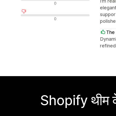
I’m rea
न्यूट्रल रिव्यू
0
elegant
support
नकारात्मक रिव्यू
0
polish
The 
Dynami
refined
Shopify थीम के