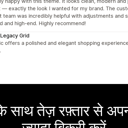
lly happy with this theme. It looks clean, modern and 
 — exactly the look I wanted for my brand. The cust
 team was incredibly helpful with adjustments and sma
ed and high-end. Highly recommend!
Legacy Grid
c offers a polished and elegant shopping experience
.
 साथ तेज़ रफ़्तार से अपन
ज़्यादा बिक्री करें