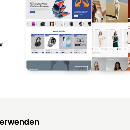
ür
verwenden