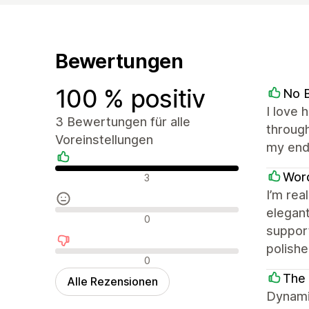
Bewertungen
100 % positiv
No B
I love 
3 Bewertungen für alle
through
Voreinstellungen
my end
Positive Bewertungen
Word
3
I’m rea
elegant
Neutrale Bewertungen
0
support
polish
Negative Bewertungen
0
The 
Alle Rezensionen
Dynami