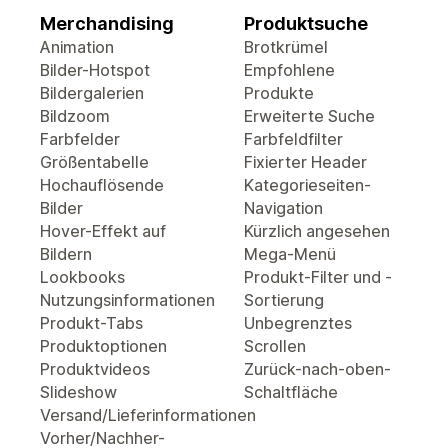
Merchandising
Produktsuche
Animation
Brotkrümel
Bilder-Hotspot
Empfohlene
Bildergalerien
Produkte
Bildzoom
Erweiterte Suche
Farbfelder
Farbfeldfilter
Größentabelle
Fixierter Header
Hochauflösende
Kategorieseiten-
Bilder
Navigation
Hover-Effekt auf
Kürzlich angesehen
Bildern
Mega-Menü
Lookbooks
Produkt-Filter und -
Nutzungsinformationen
Sortierung
Produkt-Tabs
Unbegrenztes
Produktoptionen
Scrollen
Produktvideos
Zurück-nach-oben-
Slideshow
Schaltfläche
Versand/Lieferinformationen
Vorher/Nachher-