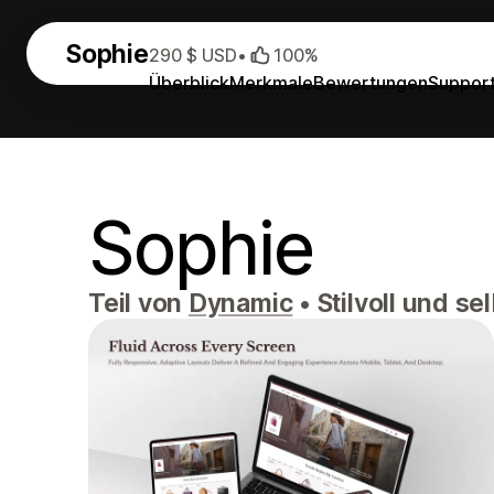
Sophie
290 $ USD
•
100%
Überblick
Merkmale
Bewertungen
Suppor
Sophie
Teil von
Dynamic
•
Stilvoll und s