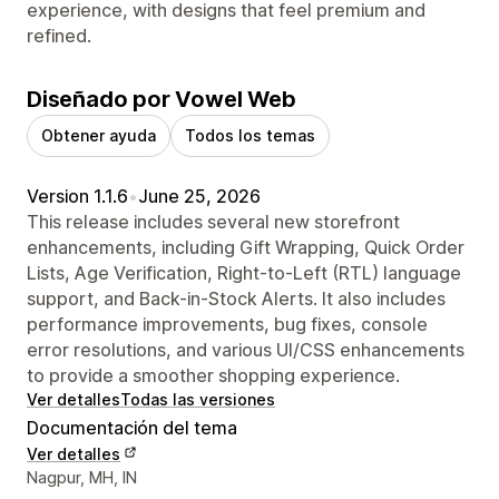
experience, with designs that feel premium and
refined.
Diseñado por Vowel Web
Obtener ayuda
Todos los temas
Version 1.1.6
•
June 25, 2026
This release includes several new storefront
enhancements, including Gift Wrapping, Quick Order
Lists, Age Verification, Right-to-Left (RTL) language
support, and Back-in-Stock Alerts. It also includes
performance improvements, bug fixes, console
error resolutions, and various UI/CSS enhancements
to provide a smoother shopping experience.
Ver detalles
Todas las versiones
Documentación del tema
Ver detalles
Detalles de contacto del diseñador
Nagpur, MH, IN