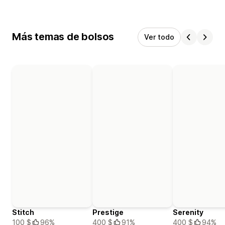
Más temas de bolsos
Ver todo
Stitch
Prestige
Serenity
100 $
96%
400 $
91%
400 $
94%