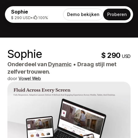
Sophie
Demo bekijken
Proberen
$ 290 USD
•
100%
Sophie
$ 290
USD
Onderdeel van
Dynamic
•
Draag stijl met
zelfvertrouwen.
door
Vowel Web