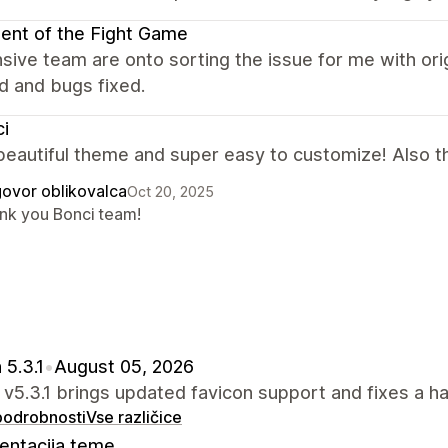
ent of the Fight Game
ive team are onto sorting the issue for me with or
d and bugs fixed.
i
beautiful theme and super easy to customize! Also th
ovor oblikovalca
Oct 20, 2025
nk you Bonci team!
 5.3.1
•
August 05, 2026
 v5.3.1 brings updated favicon support and fixes a ha
 podrobnosti
Vse različice
ntacija teme