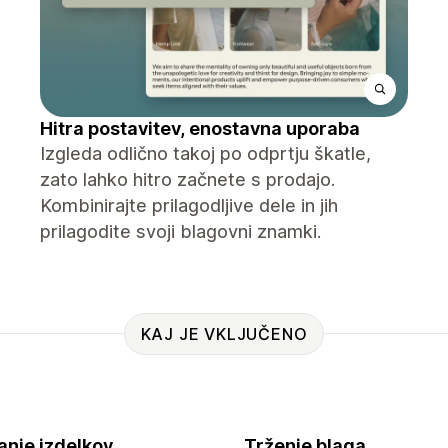
Hitra postavitev, enostavna uporaba
Izgleda odlično takoj po odprtju škatle,
zato lahko hitro začnete s prodajo.
Kombinirajte prilagodljive dele in jih
prilagodite svoji blagovni znamki.
KAJ JE VKLJUČENO
anje izdelkov
Trženje blaga