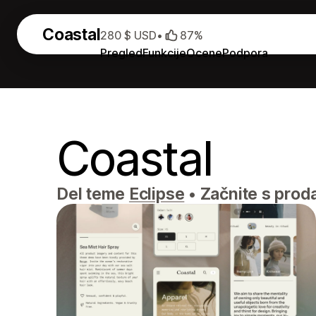
Coastal
280 $ USD
•
87%
Pregled
Funkcije
Ocene
Podpora
Coastal
Del teme
Eclipse
•
Začnite s prod