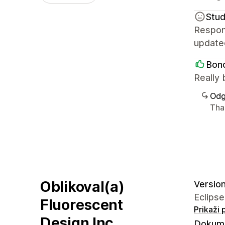
Stud
Respons
update
Bonc
Really 
Odg
Tha
Oblikoval(a)
Version
Eclipse
Fluorescent
Prikaži
Design Inc.
Dokume