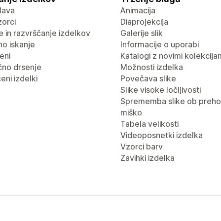
lava
Animacija
vzorci
Diaprojekcija
nje in razvrščanje izdelkov
Galerije slik
no iskanje
Informacije o uporabi
eni
Katalogi z novimi kolekcija
no drsenje
Možnosti izdelka
eni izdelki
Povečava slike
Slike visoke ločljivosti
Sprememba slike ob preho
miško
Tabela velikosti
Videoposnetki izdelka
Vzorci barv
Zavihki izdelka