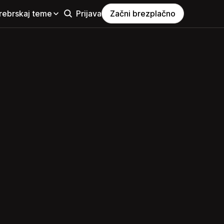
rebrskaj teme
Prijava
Začni brezplačno