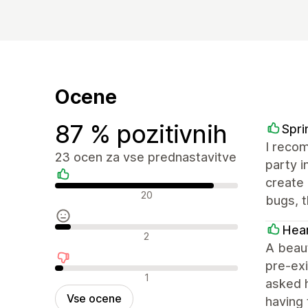
Ocene
87 % pozitivnih
Spri
I recom
23 ocen za vse prednastavitve
party i
create 
Pozitivne ocene
20
bugs, 
Hea
Nevtralne ocene
2
A beaut
pre-exi
Negativne ocene
1
asked h
Vse ocene
having 