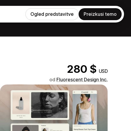
Ogled predstavitve
Preizkusi temo
280 $
USD
.
od
Fluorescent Design Inc.