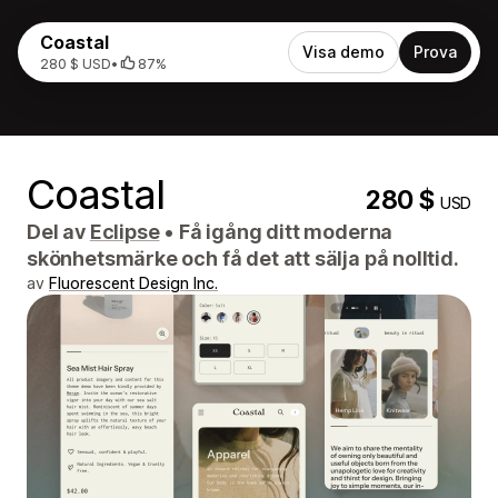
Coastal
Visa demo
Prova
280 $ USD
•
87%
Coastal
280 $
USD
Del av
Eclipse
•
Få igång ditt moderna
skönhetsmärke och få det att sälja på nolltid.
av
Fluorescent Design Inc.