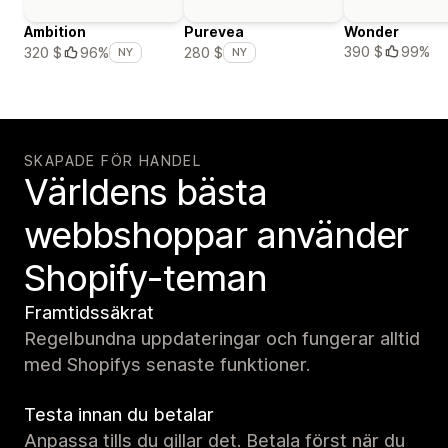
Ambition
Purevea
Wonder
390 $
99%
320 $
96%
280 $
NY
NY
SKAPADE FÖR HANDEL
Världens bästa
webbshoppar använder
Shopify-teman
Framtidssäkrat
Regelbundna uppdateringar och fungerar alltid
med Shopifys senaste funktioner.
Testa innan du betalar
Anpassa tills du gillar det. Betala först när du