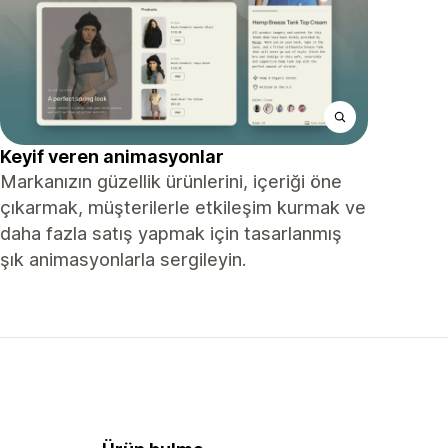
Keyif veren animasyonlar
Markanızın güzellik ürünlerini, içeriği öne
çıkarmak, müşterilerle etkileşim kurmak ve
daha fazla satış yapmak için tasarlanmış
şık animasyonlarla sergileyin.