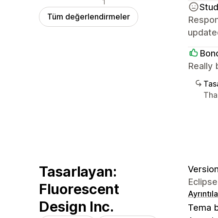
1
Stud
Tüm değerlendirmeler
Respons
update
Bonc
Really 
Tasa
Tha
Tasarlayan:
Version
Eclipse
Fluorescent
Ayrıntıl
Design Inc.
Tema b