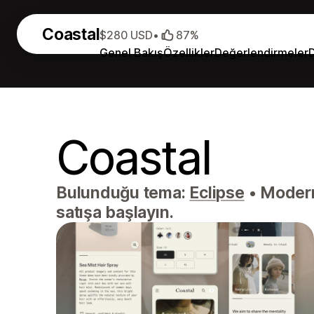
Coastal
$280 USD
•
87%
Genel Bakış
Özellikler
Değerlendirmeler
Coastal
Bulunduğu tema:
Eclipse
•
Modern 
satışa başlayın.