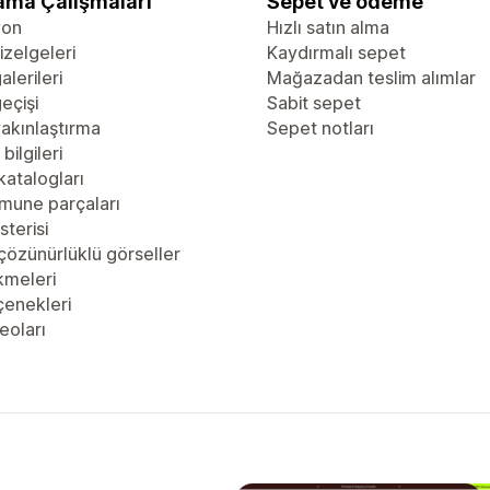
ama Çalışmaları
Sepet ve ödeme
yon
Hızlı satın alma
zelgeleri
Kaydırmalı sepet
alerileri
Mağazadan teslim alımlar
eçişi
Sabit sepet
akınlaştırma
Sepet notları
bilgileri
katalogları
mune parçaları
sterisi
çözünürlüklü görseller
kmeleri
çenekleri
eoları