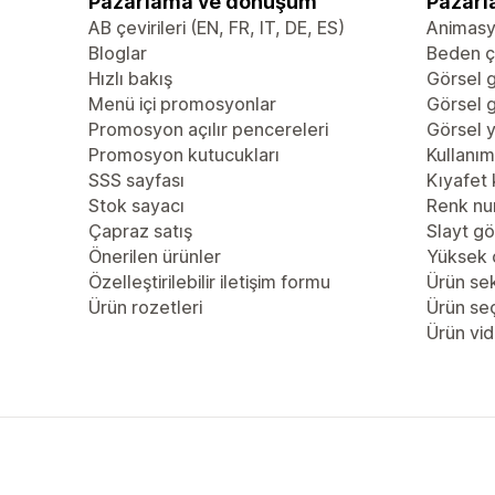
Pazarlama ve dönüşüm
Pazarl
AB çevirileri (EN, FR, IT, DE, ES)
Animas
Bloglar
Beden çi
Hızlı bakış
Görsel g
Menü içi promosyonlar
Görsel g
Promosyon açılır pencereleri
Görsel y
Promosyon kutucukları
Kullanım 
SSS sayfası
Kıyafet 
Stok sayacı
Renk nu
Çapraz satış
Slayt gö
Önerilen ürünler
Yüksek 
Özelleştirilebilir iletişim formu
Ürün se
Ürün rozetleri
Ürün se
Ürün vid