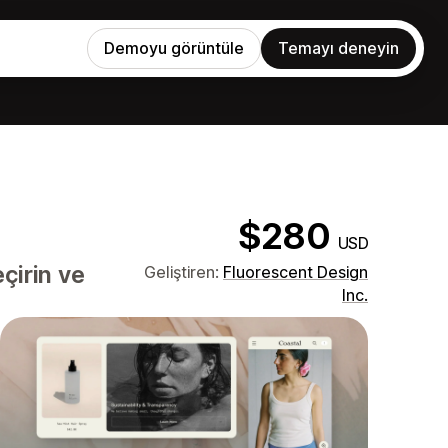
Demoyu görüntüle
Temayı deneyin
$280
USD
çirin ve
Geliştiren:
Fluorescent Design
Inc.