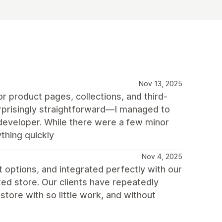
Nov 13, 2025
r product pages, collections, and third-
urprisingly straightforward—I managed to
 developer. While there were a few minor
thing quickly
Nov 4, 2025
t options, and integrated perfectly with our
ted store. Our clients have repeatedly
tore with so little work, and without