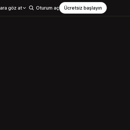
ara göz at
Oturum aç
Ücretsiz başlayın