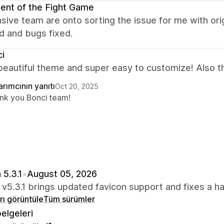
ent of the Fight Game
ive team are onto sorting the issue for me with or
d and bugs fixed.
i
beautiful theme and super easy to customize! Also th
rımcının yanıtı
Oct 20, 2025
nk you Bonci team!
 5.3.1
•
August 05, 2026
 v5.3.1 brings updated favicon support and fixes a ha
arı görüntüle
Tüm sürümler
elgeleri