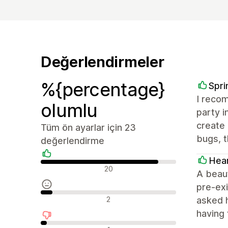
Değerlendirmeler
%{percentage}
Spri
I recom
olumlu
party i
create 
Tüm ön ayarlar için 23
bugs, 
değerlendirme
Hea
Olumlu değerlendirmeler
20
A beaut
pre-exi
Nötr değerlendirmeler
2
asked h
having 
Olumsuz değerlendirmeler