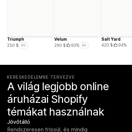
Triumph
Velum
Salt Yard
420 $
94%
250 $
290 $
93%
ÚJ
ÚJ
KERESKEDELEMRE TERVEZVE
A világ legjobb online
áruházai Shopify
témákat használnak
Jövőtálló
Rendszeresen frissül, és mindig