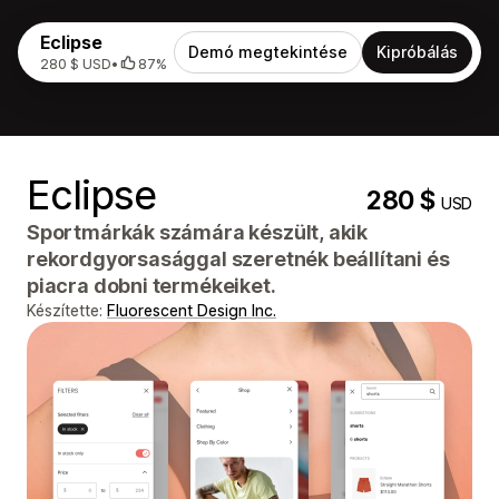
Eclipse
Demó megtekintése
Kipróbálás
280 $ USD
•
87%
Eclipse
280 $
USD
Sportmárkák számára készült, akik
rekordgyorsasággal szeretnék beállítani és
piacra dobni termékeiket.
Készítette:
Fluorescent Design Inc.