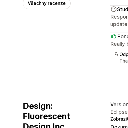
Všechny recenze
Stud
Respons
update
Bonc
Really 
Odp
Tha
Design:
Version
Eclipse
Fluorescent
Zobrazi
Design Inc.
Dokume