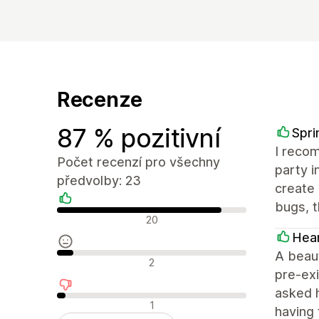
Recenze
87 % pozitivní
Spri
I recom
Počet recenzí pro všechny
party i
předvolby: 23
create 
bugs, 
Pozitivní recenze
20
Hea
A beaut
Neutrální recenze
2
pre-exi
asked h
Negativní recenze
1
having 