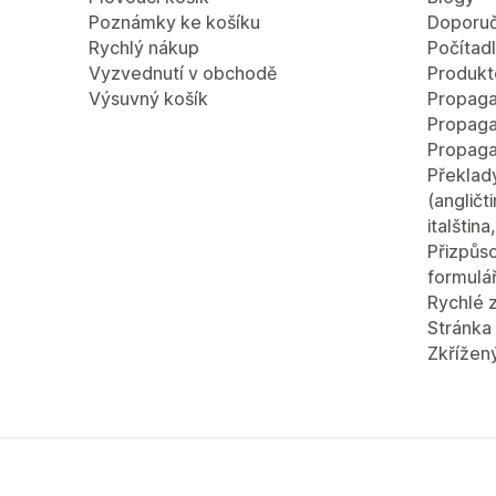
Poznámky ke košíku
Doporuč
Rychlý nákup
Počítad
Vyzvednutí v obchodě
Produkt
Výsuvný košík
Propaga
Propaga
Propaga
Překlad
(angličt
italštin
Přizpůso
formulá
Rychlé 
Stránka 
Zkřížen