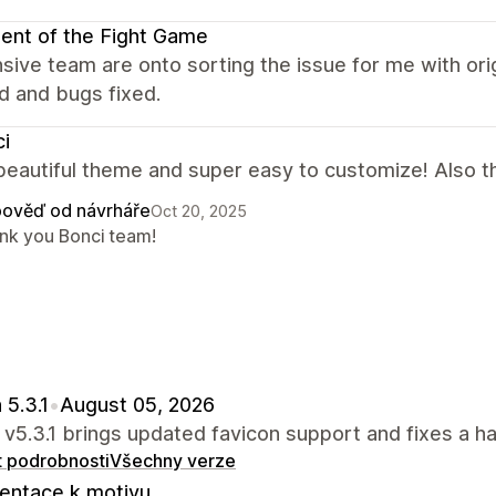
ent of the Fight Game
ive team are onto sorting the issue for me with or
d and bugs fixed.
i
beautiful theme and super easy to customize! Also th
ověď od návrháře
Oct 20, 2025
nk you Bonci team!
 5.3.1
•
August 05, 2026
 v5.3.1 brings updated favicon support and fixes a ha
t podrobnosti
Všechny verze
ntace k motivu