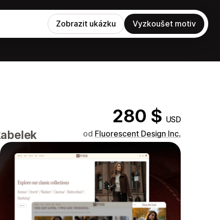
Zobrazit ukázku
Vyzkoušet motiv
280 $
USD
kabelek
od
Fluorescent Design Inc.