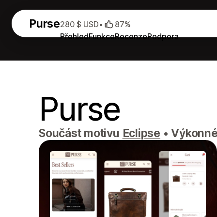
Purse
280 $ USD
•
87%
Přehled
Funkce
Recenze
Podpora
Purse
Součást motivu
Eclipse
•
Výkonné 