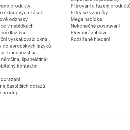
ené produkty
Filtrování a řazení produkt
lo skladových zásob
Filtry se vzorníky
ové odznaky
Mega nabídka
ce v nabídkách
Nekonečné posouvání
ční dlaždice
Plovoucí záhlaví
ční vyskakovací okna
Rozšířené hledání
y do evropských jazyků
ina, francouzština,
a, němčina, španělština)
bitelný kontaktní
ř
zobrazení
nejčastějších dotazů
ý prodej