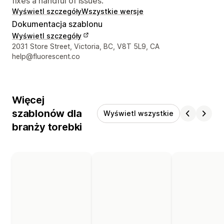
fixes a handful of issues.
Wyświetl szczegóły
Wszystkie wersje
Dokumentacja szablonu
Wyświetl szczegóły
Dane kontaktowe projektanta
2031 Store Street, Victoria, BC, V8T 5L9, CA
help@fluorescent.co
Więcej
szablonów dla
Wyświetl wszystkie
branży torebki