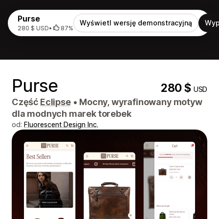
Purse
Wyświetl wersję demonstracyjną
Wyp
280 $ USD
•
87%
Purse
280 $
USD
Część
Eclipse
•
Mocny, wyrafinowany motyw
dla modnych marek torebek
od:
Fluorescent Design Inc.