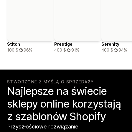
Stitch
Prestige
Serenity
100 $
96%
400 $
91%
400 $
94%
STWORZONE Z MYŚLĄ O SPRZEDAŻY
Najlepsze na świecie
sklepy online korzystają
z szablonów Shopify
Przyszłościowe rozwiązanie