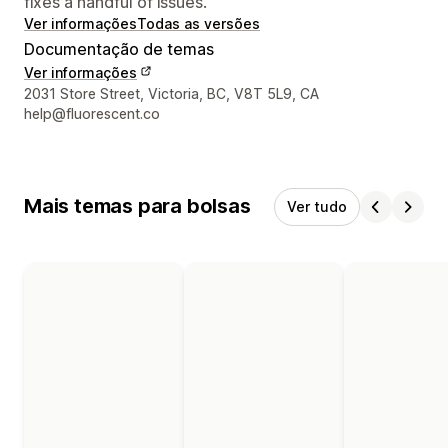
fixes a handful of issues.
Ver informações
Todas as versões
Documentação de temas
Ver informações
Informações de contato do designer
2031 Store Street, Victoria, BC, V8T 5L9, CA
help@fluorescent.co
Mais temas para bolsas
Ver tudo