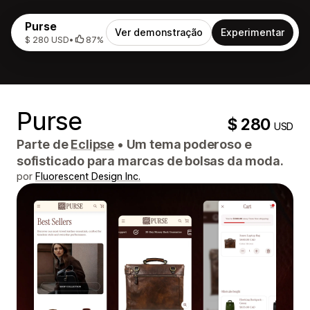
Purse
Ver demonstração
Experimentar
$ 280 USD
•
87%
Purse
$ 280
USD
Parte de
Eclipse
•
Um tema poderoso e
sofisticado para marcas de bolsas da moda.
por
Fluorescent Design Inc.