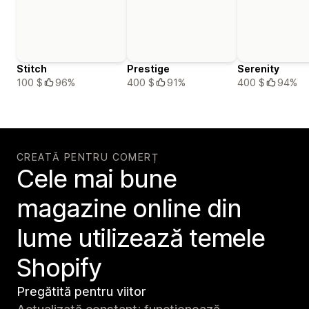
Stitch
Prestige
Serenity
100 $
96%
400 $
91%
400 $
94%
CREATĂ PENTRU COMERȚ
Cele mai bune
magazine online din
lume utilizează temele
Shopify
Pregătită pentru viitor