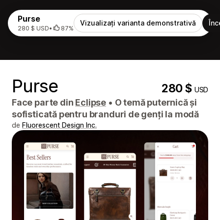
Purse
Vizualizați varianta demonstrativă
Înc
280 $ USD
•
87%
Purse
280 $
USD
Face parte din
Eclipse
•
O temă puternică și
sofisticată pentru branduri de genți la modă
de
Fluorescent Design Inc.