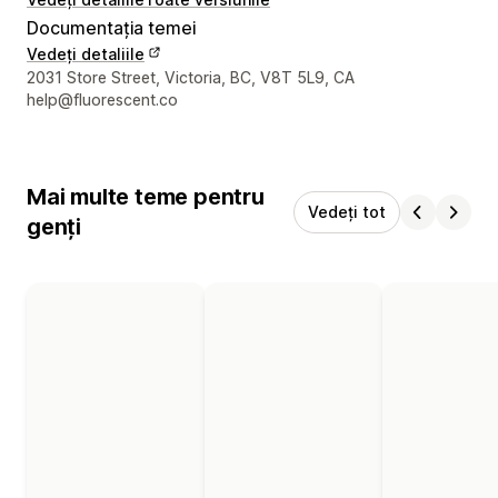
Documentația temei
Vedeți detaliile
Detaliile de contact ale designerului
2031 Store Street, Victoria, BC, V8T 5L9, CA
help@fluorescent.co
Mai multe teme pentru
Vedeți tot
genți