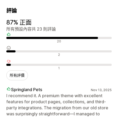
評論
87% 正面
所有預設內容共 23 則評論
正面評論
20
中立評論
2
負面評論
1
所有評價
Springland Pets
Nov 13, 2025
I recommend it. A premium theme with excellent
features for product pages, collections, and third-
party integrations. The migration from our old store
was surprisingly straightforward—I managed to