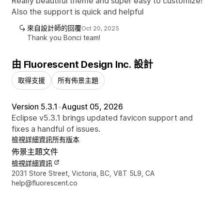
Really beautiful theme and super easy to customize!
Also the support is quick and helpful
來自設計師的回覆
Oct 20, 2025
Thank you Bonci team!
由 Fluorescent Design Inc. 設計
取得支援
所有佈景主題
Version 5.3.1
•
August 05, 2026
Eclipse v5.3.1 brings updated favicon support and
fixes a handful of issues.
檢視詳細資訊
所有版本
佈景主題文件
檢視詳細資訊
設計者聯絡詳細資訊
2031 Store Street, Victoria, BC, V8T 5L9, CA
help@fluorescent.co