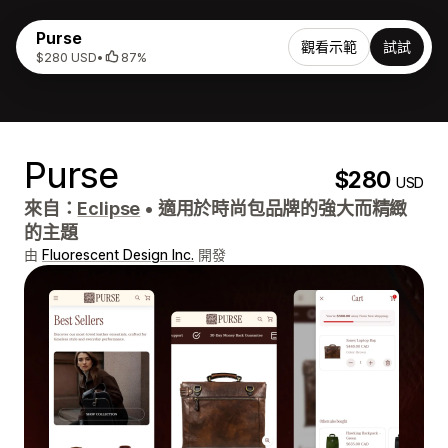
Purse
觀看示範
試試
$280 USD
•
87%
Purse
$280
USD
來自：
Eclipse
•
適用於時尚包品牌的強大而精緻
的主題
由
Fluorescent Design Inc.
開發