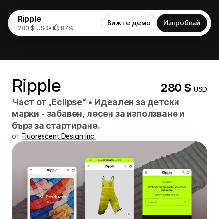
Ripple
Вижте демо
Изпробвай
280 $ USD
•
87%
Ripple
280 $
USD
Част от „
Eclipse
“
•
Идеален за детски
марки - забавен, лесен за използване и
бърз за стартиране.
от
Fluorescent Design Inc.