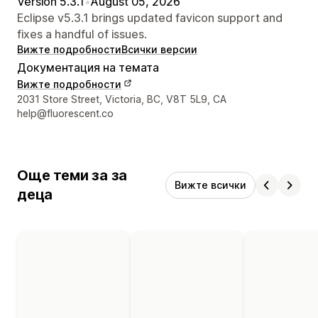
Version 5.3.1
•
August 05, 2026
Eclipse v5.3.1 brings updated favicon support and
fixes a handful of issues.
Вижте подробности
Всички версии
Документация на темата
Вижте подробности
Данни за връзка с дизайнера
2031 Store Street, Victoria, BC, V8T 5L9, CA
help@fluorescent.co
Още теми за за
Вижте всички
деца