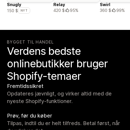
Snugly
Relay
Swirl
420 $
95%
360 $
99%
150 $
NYT
BYGGET TIL HANDEL
Verdens bedste
onlinebutikker bruger
Shopify-temaer
Fremtidssikret
Opdateres jævnligt, og virker altid med de
nyeste Shopify-funktioner.
Prøv, før du køber
Tilpas, indtil du er helt tilfreds. Betal først, når