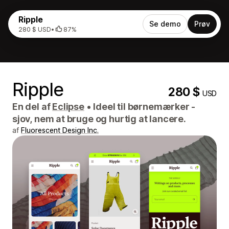
Ripple
Se demo
Prøv
280 $ USD
•
87%
Ripple
280 $
USD
En del af
Eclipse
•
Ideel til børnemærker -
sjov, nem at bruge og hurtig at lancere.
af
Fluorescent Design Inc.