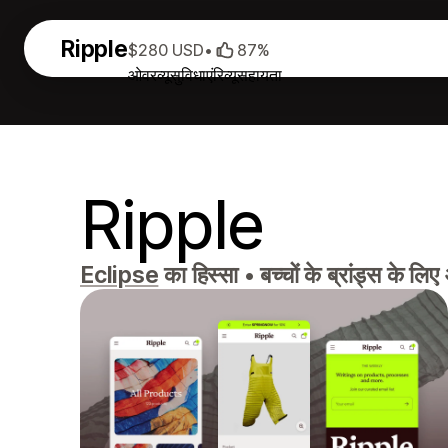
Ripple
$280 USD
•
87%
ओवरव्यू
सुविधाएं
रिव्यू
सहायता
Ripple
Eclipse
का हिस्सा
•
बच्चों के ब्रांड्स के ल