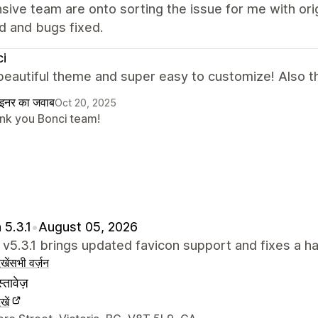
ive team are onto sorting the issue for me with or
d and bugs fixed.
i
beautiful theme and super easy to customize! Also th
ाइनर का जवाब
Oct 20, 2025
nk you Bonci team!
 5.3.1
•
August 05, 2026
 v5.3.1 brings updated favicon support and fixes a ha
खें
सभी वर्ज़न
्तावेज़
खें