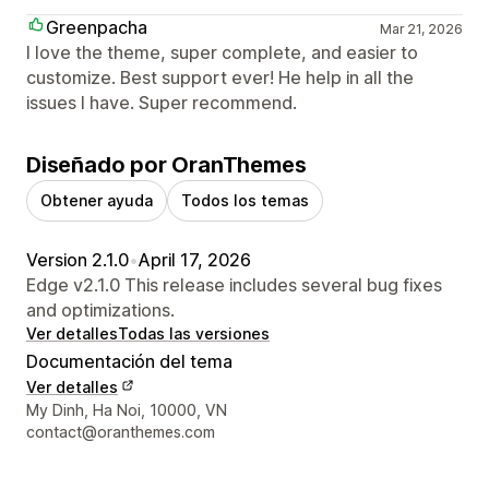
Greenpacha
Mar 21, 2026
I love the theme, super complete, and easier to
customize. Best support ever! He help in all the
issues I have. Super recommend.
Diseñado por OranThemes
Obtener ayuda
Todos los temas
Version 2.1.0
•
April 17, 2026
Edge v2.1.0 This release includes several bug fixes
and optimizations.
Ver detalles
Todas las versiones
Documentación del tema
Ver detalles
Detalles de contacto del diseñador
My Dinh, Ha Noi, 10000, VN
contact@oranthemes.com