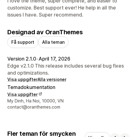
I love the theme, super complete, and easier to
customize. Best support ever! He help in all the
issues I have. Super recommend.
Designad av OranThemes
Få support
Alla teman
Version 2.1.0
•
April 17, 2026
Edge v2.1.0 This release includes several bug fixes
and optimizations.
Visa uppgifter
Alla versioner
Temadokumentation
Visa uppgifter
Designerns kontaktuppgifter
My Dinh, Ha Noi, 10000, VN
contact@oranthemes.com
Fler teman för smycken