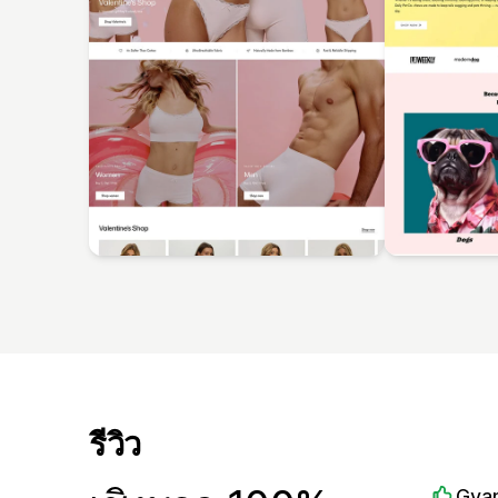
รีวิว
Gvan