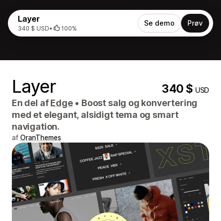
Layer
Se demo
Prøv
340 $ USD
•
100%
Layer
340 $
USD
En del af
Edge
•
Boost salg og konvertering
med et elegant, alsidigt tema og smart
navigation.
af
OranThemes