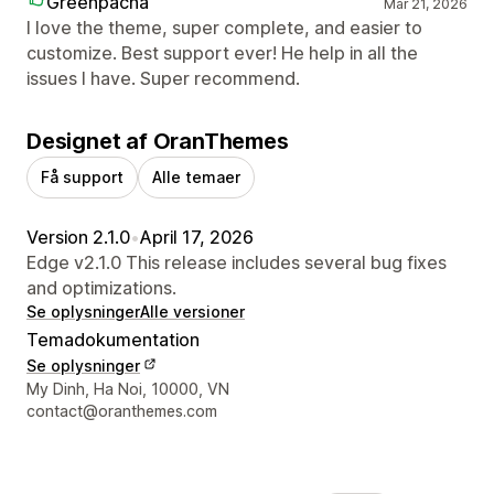
Greenpacha
Mar 21, 2026
I love the theme, super complete, and easier to
customize. Best support ever! He help in all the
issues I have. Super recommend.
Designet af OranThemes
Få support
Alle temaer
Version 2.1.0
•
April 17, 2026
Edge v2.1.0 This release includes several bug fixes
and optimizations.
Se oplysninger
Alle versioner
Temadokumentation
Se oplysninger
Se kontaktoplysninger
My Dinh, Ha Noi, 10000, VN
contact@oranthemes.com