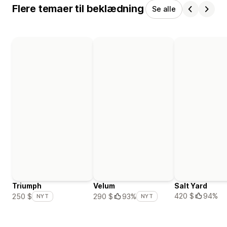
Flere temaer til beklædning
Se alle
Triumph
Velum
Salt Yard
420 $
94%
250 $
290 $
93%
NYT
NYT