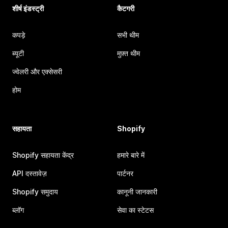
शीर्ष इंडस्ट्री
कैटगरी
कपड़े
सभी थीम
ब्यूटी
मुफ़्त थीम
ज्वेलरी और एक्सेसरी
होम
सहायता
Shopify
Shopify सहायता केंद्र
हमारे बारे में
API दस्तावेज़
पार्टनर
Shopify समुदाय
कानूनी जानकारी
ब्लॉग
सेवा का स्टेटस