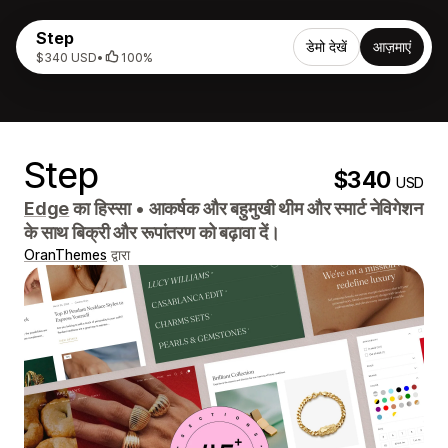
Step
डेमो देखें
आज़माएं
$340 USD
•
100%
Step
$340
USD
Edge
का हिस्सा
•
आकर्षक और बहुमुखी थीम और स्मार्ट नेविगेशन
के साथ बिक्री और रूपांतरण को बढ़ावा दें।
OranThemes
द्वारा