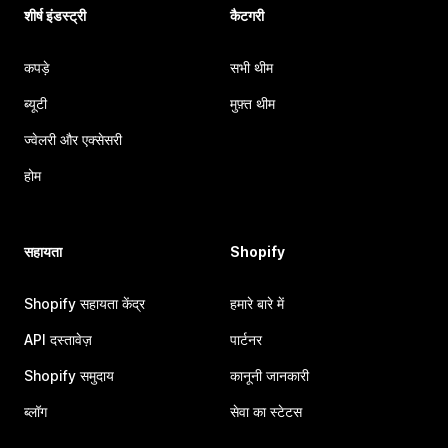
शीर्ष इंडस्ट्री
कैटगरी
कपड़े
सभी थीम
ब्यूटी
मुफ़्त थीम
ज्वेलरी और एक्सेसरी
होम
सहायता
Shopify
Shopify सहायता केंद्र
हमारे बारे में
API दस्तावेज़
पार्टनर
Shopify समुदाय
कानूनी जानकारी
ब्लॉग
सेवा का स्टेटस